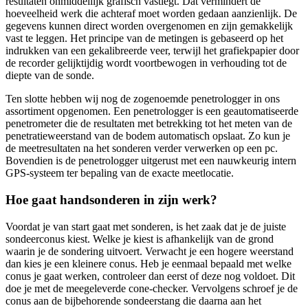
resultaten onmiddellijk grafisch vastlegt. Dat vermindert de
hoeveelheid werk die achteraf moet worden gedaan aanzienlijk. De
gegevens kunnen direct worden overgenomen en zijn gemakkelijk
vast te leggen. Het principe van de metingen is gebaseerd op het
indrukken van een gekalibreerde veer, terwijl het grafiekpapier door
de recorder gelijktijdig wordt voortbewogen in verhouding tot de
diepte van de sonde.
Ten slotte hebben wij nog de zogenoemde penetrologger in ons
assortiment opgenomen. Een penetrologger is een geautomatiseerde
penetrometer die de resultaten met betrekking tot het meten van de
penetratieweerstand van de bodem automatisch opslaat. Zo kun je
de meetresultaten na het sonderen verder verwerken op een pc.
Bovendien is de penetrologger uitgerust met een nauwkeurig intern
GPS-systeem ter bepaling van de exacte meetlocatie.
Hoe gaat handsonderen in zijn werk?
Voordat je van start gaat met sonderen, is het zaak dat je de juiste
sondeerconus kiest. Welke je kiest is afhankelijk van de grond
waarin je de sondering uitvoert. Verwacht je een hogere weerstand
dan kies je een kleinere conus. Heb je eenmaal bepaald met welke
conus je gaat werken, controleer dan eerst of deze nog voldoet. Dit
doe je met de meegeleverde cone-checker. Vervolgens schroef je de
conus aan de bijbehorende sondeerstang die daarna aan het