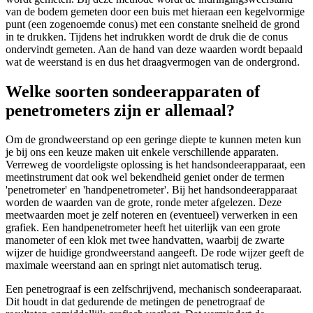
van de bodem gemeten door een buis met hieraan een kegelvormige
punt (een zogenoemde conus) met een constante snelheid de grond
in te drukken. Tijdens het indrukken wordt de druk die de conus
ondervindt gemeten. Aan de hand van deze waarden wordt bepaald
wat de weerstand is en dus het draagvermogen van de ondergrond.
Welke soorten sondeerapparaten of
penetrometers zijn er allemaal?
Om de grondweerstand op een geringe diepte te kunnen meten kun
je bij ons een keuze maken uit enkele verschillende apparaten.
Verreweg de voordeligste oplossing is het handsondeerapparaat, een
meetinstrument dat ook wel bekendheid geniet onder de termen
'penetrometer' en 'handpenetrometer'. Bij het handsondeerapparaat
worden de waarden van de grote, ronde meter afgelezen. Deze
meetwaarden moet je zelf noteren en (eventueel) verwerken in een
grafiek. Een handpenetrometer heeft het uiterlijk van een grote
manometer of een klok met twee handvatten, waarbij de zwarte
wijzer de huidige grondweerstand aangeeft. De rode wijzer geeft de
maximale weerstand aan en springt niet automatisch terug.
Een penetrograaf is een zelfschrijvend, mechanisch sondeeraparaat.
Dit houdt in dat gedurende de metingen de penetrograaf de