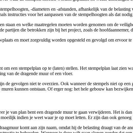
stempelhoogten, -diameters en -afstanden, afhankelijk van de belasting
ls instructies voor het aanpassen van de stempelhoogten als dat nodig 
jven staan en welke maatregelen moeten worden genomen om de veiligh
e partijen die betrokken zijn bij het project, zoals de hoofdaannemer, 
plaats en moet zorgvuldig worden opgesteld en gevolgd om ervoor te zorg
cht om een stempelplan op te (laten) stellen. Het stempelplan laat zien
ing van de dragende muur of een vloer.
jn de gevolgen niet te overzien. Ook wanneer de stempels niet op een
e muren kunnen ontstaan. Of erger nog: het hele gebouw kan bezwijken 
nneer je van plan bent een dragende muur te gaan verwijderen. Het is da
moeilijk indien je weet waar je op moet letten. Er zijn dan ook geno
agmuur komt aan zijn naam, omdat hij de belasting draagt van de an
onstructie te behouden. Wanneer je deze wilt gaan slopen zonder dat een