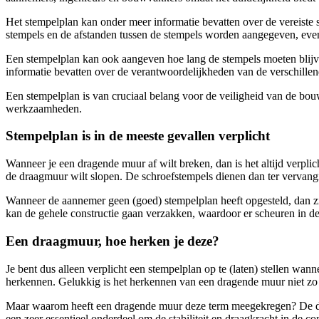
Het stempelplan kan onder meer informatie bevatten over de vereiste 
stempels en de afstanden tussen de stempels worden aangegeven, evena
Een stempelplan kan ook aangeven hoe lang de stempels moeten bli
informatie bevatten over de verantwoordelijkheden van de verschillend
Een stempelplan is van cruciaal belang voor de veiligheid van de bouw
werkzaamheden.
Stempelplan is in de meeste gevallen verplicht
Wanneer je een dragende muur af wilt breken, dan is het altijd verpli
de draagmuur wilt slopen. De schroefstempels dienen dan ter vervang
Wanneer de aannemer geen (goed) stempelplan heeft opgesteld, dan zi
kan de gehele constructie gaan verzakken, waardoor er scheuren in d
Een draagmuur, hoe herken je deze?
Je bent dus alleen verplicht een stempelplan op te (laten) stellen wa
herkennen. Gelukkig is het herkennen van een dragende muur niet zo 
Maar waarom heeft een dragende muur deze term meegekregen? De dra
een zeer essentieel onderdeel om de stabiliteit en draagkracht in de c