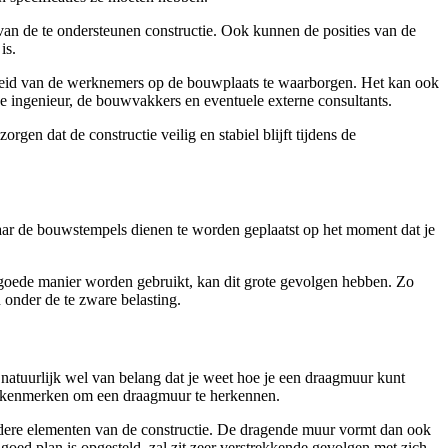
 van de te ondersteunen constructie. Ook kunnen de posities van de
is.
eid van de werknemers op de bouwplaats te waarborgen. Het kan ook
de ingenieur, de bouwvakkers en eventuele externe consultants.
en dat de constructie veilig en stabiel blijft tijdens de
 waar de bouwstempels dienen te worden geplaatst op het moment dat je
 goede manier worden gebruikt, kan dit grote gevolgen hebben. Zo
onder de te zware belasting.
n natuurlijk wel van belang dat je weet hoe je een draagmuur kunt
eg kenmerken om een draagmuur te herkennen.
dere elementen van de constructie. De dragende muur vormt dan ook
 goed plan is opgesteld, zal zit zeer verstrekkende gevolgen met zich