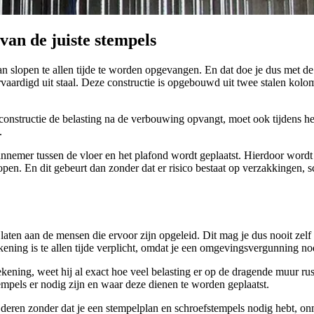
an de juiste stempels
aan slopen te allen tijde te worden opgevangen. En dat doe je dus met 
vervaardigd uit staal. Deze constructie is opgebouwd uit twee stalen ko
f constructie de belasting na de verbouwing opvangt, moet ook tijdens
.
annemer tussen de vloer en het plafond wordt geplaatst. Hierdoor wordt 
en. En dit gebeurt dan zonder dat er risico bestaat op verzakkingen, sc
laten aan de mensen die ervoor zijn opgeleid. Dit mag je dus nooit zelf 
kening is te allen tijde verplicht, omdat je een omgevingsvergunning n
kening, weet hij al exact hoe veel belasting er op de dragende muur ru
empels er nodig zijn en waar deze dienen te worden geplaatst.
eren zonder dat je een stempelplan en schroefstempels nodig hebt, onmo