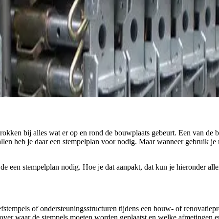
trokken bij alles wat er op en rond de bouwplaats gebeurt. Een van de 
en heb je daar een stempelplan voor nodig. Maar wanneer gebruik je nu
jde een stempelplan nodig. Hoe je dat aanpakt, dat kun je hieronder all
oefstempels of ondersteuningsstructuren tijdens een bouw- of renovatiep
over waar de stempels moeten worden geplaatst en welke afmetingen en