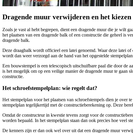
Dragende muur verwijderen en het kiezen v
Zoals je vast al hebt begrepen, dient een dragende muur die je wilt g
het plaatsen van een dragende balk of een constructie die geheel is 
dragende balk.
Deze draagbalk wordt officieel een latei genoemd. Waar deze latei o
wordt dan weer verzorgd aan de hand van het opgestelde stempelplan
Een bouwstempel is een telescopisch uitschuifbare paal die door de a
is het mogelijk om op een veilige manier de dragende muur te gaan slop
constructie.
Het schroefstempelplan: wie regelt dat?
Het stempelplan voor het plaatsen van schroefstempels dien je over te 
stempelplan tegelijkertijd met de constructieberekening op. Deze bere
Omdat de constructeur in kwestie tevens zorgt voor de constructiebere
worden bepaald. In het stempelplan staan dan ook precies hoe veel st
De kenners zijn er dan ook wel over uit dat een dragende muur verwijd