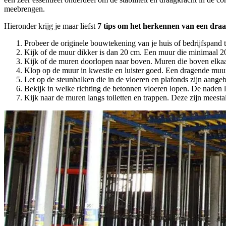
meebrengen.
Hieronder krijg je maar liefst
7 tips om het herkennen van een dr
Probeer de originele bouwtekening van je huis of bedrijfspand
Kijk of de muur dikker is dan 20 cm. Een muur die minimaal 20 
Kijk of de muren doorlopen naar boven. Muren die boven elkaar 
Klop op de muur in kwestie en luister goed. Een dragende muur 
Let op de steunbalken die in de vloeren en plafonds zijn aange
Bekijk in welke richting de betonnen vloeren lopen. De naden l
Kijk naar de muren langs toiletten en trappen. Deze zijn meest