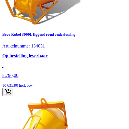
Beco Kubel 3000L liggend rond onderlossing
Artikelnummer 134031
Op bestelling leverbaar
8.790,00
10.635,90
incl. btw