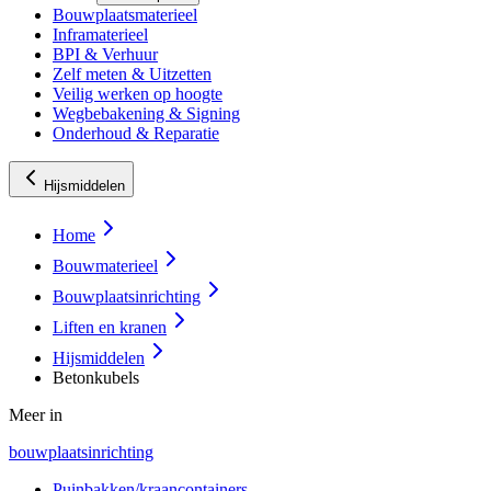
Bouwplaatsmaterieel
Inframaterieel
BPI & Verhuur
Zelf meten & Uitzetten
Veilig werken op hoogte
Wegbebakening & Signing
Onderhoud & Reparatie
Hijsmiddelen
Home
Bouwmaterieel
Bouwplaatsinrichting
Liften en kranen
Hijsmiddelen
Betonkubels
Meer in
bouwplaatsinrichting
Puinbakken/kraancontainers