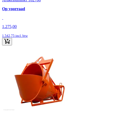
Op voorraad
1.275,00
1.542,75
incl. btw