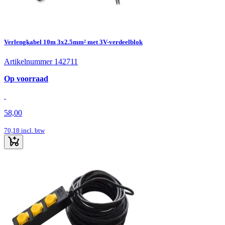
Verlengkabel 10m 3x2.5mm² met 3V-verdeelblok
Artikelnummer 142711
Op voorraad
58,00
70,18
incl. btw