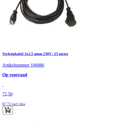
Verlengkabel 3x2.5 qmm 230V | 25 meter
Artikelnummer 106886
Op voorraad
72,50
87,72
incl. btw