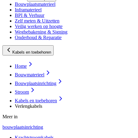
Bouwplaatsmaterieel
Inframaterieel
BPI & Verhuur
Zelf meten & Uitzetten
Veilig werken op hoogte
Wegbebakening & Signing
Onderhoud & Reparatie
Kabels en toebehoren
Home
Bouwmaterieel
Bouwplaatsinrichting
Stroom
Kabels en toebehoren
Verlengkabels
Meer in
bouwplaatsinrichting
Krachtstroomkabels