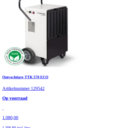
Ontvochtiger TTK 570 ECO
Artikelnummer 129542
Op voorraad
1.080,00
1.306,80
incl. btw