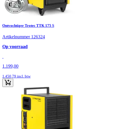
Ontvochtiger Trotec TTK 175 S
Artikelnummer 126324
Op voorraad
1.199,00
1.450,79
incl. btw