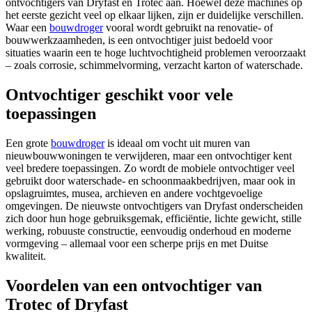
ontvochtigers van Dryfast en Trotec aan. Hoewel deze machines op
het eerste gezicht veel op elkaar lijken, zijn er duidelijke verschillen.
Waar een
bouwdroger
vooral wordt gebruikt na renovatie- of
bouwwerkzaamheden, is een ontvochtiger juist bedoeld voor
situaties waarin een te hoge luchtvochtigheid problemen veroorzaakt
– zoals corrosie, schimmelvorming, verzacht karton of waterschade.
Ontvochtiger geschikt voor vele
toepassingen
Een grote
bouwdroger
is ideaal om vocht uit muren van
nieuwbouwwoningen te verwijderen, maar een ontvochtiger kent
veel bredere toepassingen. Zo wordt de mobiele ontvochtiger veel
gebruikt door waterschade- en schoonmaakbedrijven, maar ook in
opslagruimtes, musea, archieven en andere vochtgevoelige
omgevingen. De nieuwste ontvochtigers van Dryfast onderscheiden
zich door hun hoge gebruiksgemak, efficiëntie, lichte gewicht, stille
werking, robuuste constructie, eenvoudig onderhoud en moderne
vormgeving – allemaal voor een scherpe prijs en met Duitse
kwaliteit.
Voordelen van een ontvochtiger van
Trotec of Dryfast