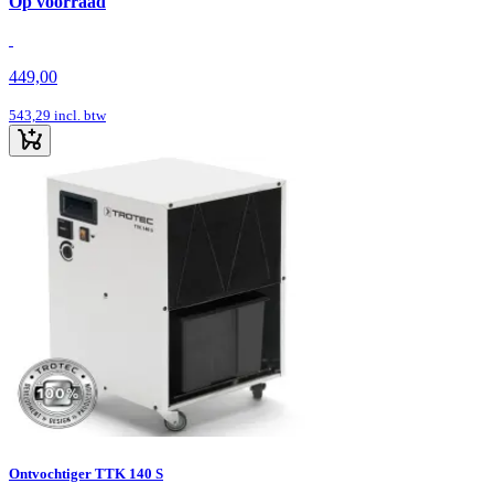
Op voorraad
449,00
543,29
incl. btw
Ontvochtiger TTK 140 S