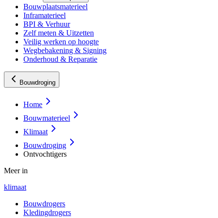
Bouwplaatsmaterieel
Inframaterieel
BPI & Verhuur
Zelf meten & Uitzetten
Veilig werken op hoogte
Wegbebakening & Signing
Onderhoud & Reparatie
Bouwdroging
Home
Bouwmaterieel
Klimaat
Bouwdroging
Ontvochtigers
Meer in
klimaat
Bouwdrogers
Kledingdrogers