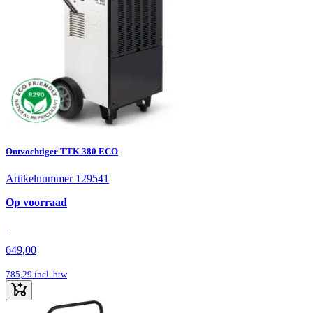
Ontvochtiger TTK 380 ECO
Artikelnummer 129541
Op voorraad
649,00
785,29
incl. btw