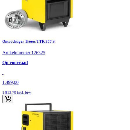
Ontvochtiger Trotec TTK 355 S
Artikelnummer 126325
Op voorraad
1.499,00
1.813,79
incl. btw