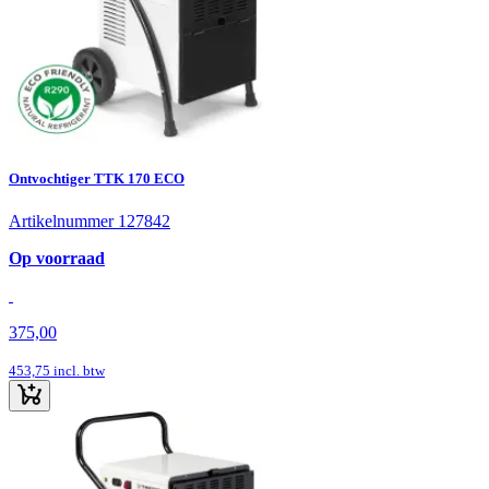
Ontvochtiger TTK 170 ECO
Artikelnummer 127842
Op voorraad
375,00
453,75
incl. btw