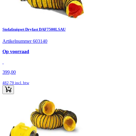
Stofafzuigset Dryfast DAF7500LSAU
Artikelnummer 603140
Op voorraad
399,00
482,79
incl. btw