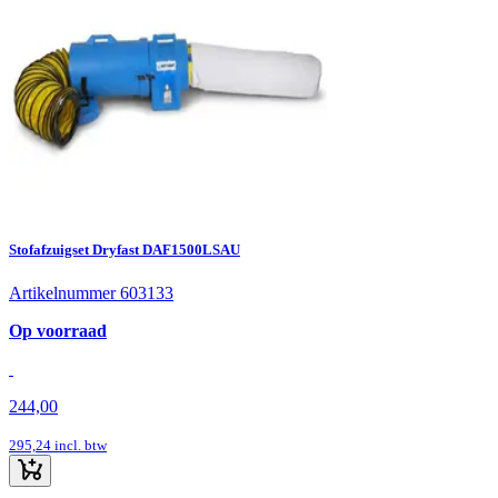
Stofafzuigset Dryfast DAF1500LSAU
Artikelnummer 603133
Op voorraad
244,00
295,24
incl. btw