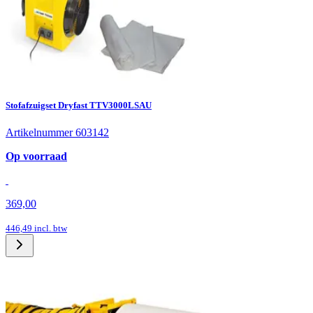
Stofafzuigset Dryfast TTV3000LSAU
Artikelnummer 603142
Op voorraad
369,00
446,49
incl. btw