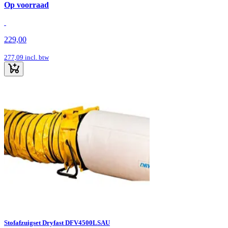
Op voorraad
229,00
277,09
incl. btw
Stofafzuigset Dryfast DFV4500LSAU