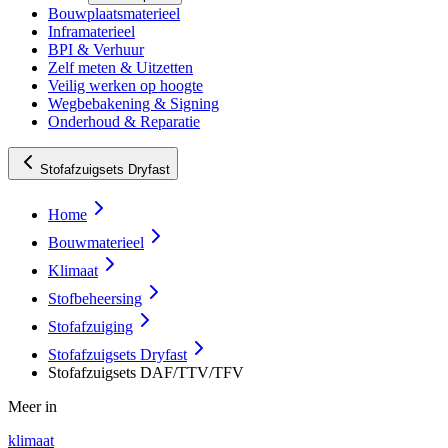
Bouwplaatsmaterieel
Inframaterieel
BPI & Verhuur
Zelf meten & Uitzetten
Veilig werken op hoogte
Wegbebakening & Signing
Onderhoud & Reparatie
Stofafzuigsets Dryfast
Home
Bouwmaterieel
Klimaat
Stofbeheersing
Stofafzuiging
Stofafzuigsets Dryfast
Stofafzuigsets DAF/TTV/TFV
Meer in
klimaat