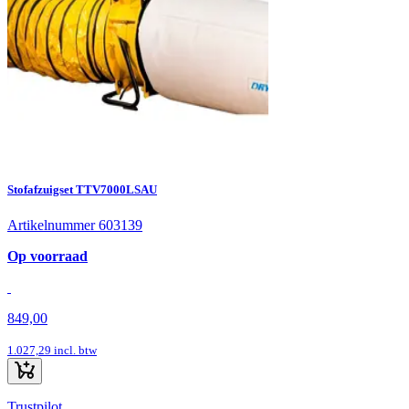
Stofafzuigset TTV7000LSAU
Artikelnummer 603139
Op voorraad
849,00
1.027,29
incl. btw
Trustpilot