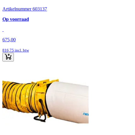
Artikelnummer 603137
Op voorraad
675,00
816,75
incl. btw