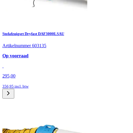
Stofafzuigset Dryfast DAF3000LSAU
Artikelnummer 603135
Op voorraad
295,00
356,95
incl. btw