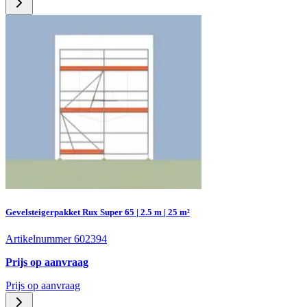
Gevelsteigerpakket Rux Super 65 | 2.5 m | 25 m²
Artikelnummer 602394
Prijs op aanvraag
Prijs op aanvraag