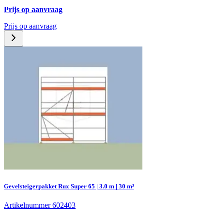
Prijs op aanvraag
Prijs op aanvraag
Gevelsteigerpakket Rux Super 65 | 3.0 m | 30 m²
Artikelnummer 602403