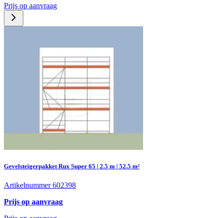
Prijs op aanvraag
Gevelsteigerpakket Rux Super 65 | 2.5 m | 52.5 m²
Artikelnummer 602398
Prijs op aanvraag