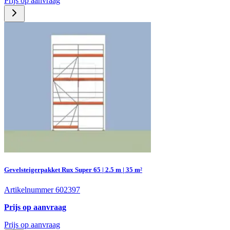
Prijs op aanvraag
Gevelsteigerpakket Rux Super 65 | 2.5 m | 35 m²
Artikelnummer 602397
Prijs op aanvraag
Prijs op aanvraag