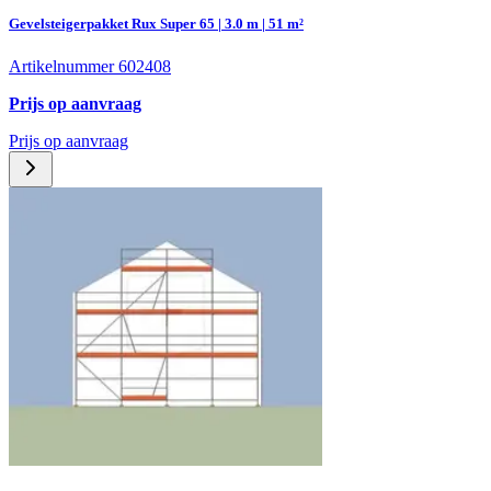
Gevelsteigerpakket Rux Super 65 | 3.0 m | 51 m²
Artikelnummer 602408
Prijs op aanvraag
Prijs op aanvraag