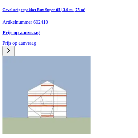
Gevelsteigerpakket Rux Super 65 | 3.0 m | 75 m²
Artikelnummer 602410
Prijs op aanvraag
Prijs op aanvraag