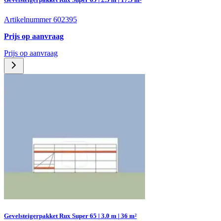
Artikelnummer 602395
Prijs op aanvraag
Prijs op aanvraag
Gevelsteigerpakket Rux Super 65 | 3.0 m | 36 m²