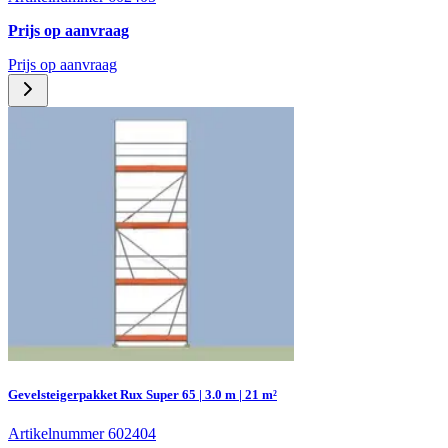
Prijs op aanvraag
Prijs op aanvraag
Gevelsteigerpakket Rux Super 65 | 3.0 m | 21 m²
Artikelnummer 602404