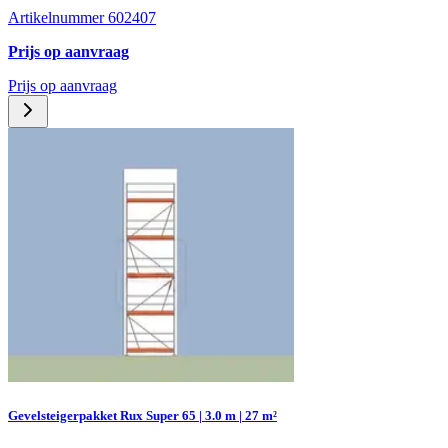
Artikelnummer 602407
Prijs op aanvraag
Prijs op aanvraag
Gevelsteigerpakket Rux Super 65 | 3.0 m | 27 m²