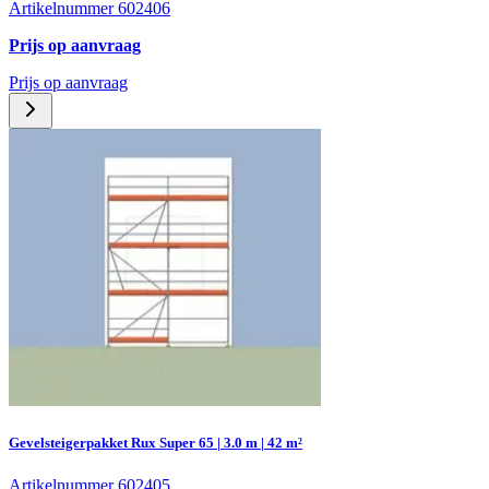
Artikelnummer 602406
Prijs op aanvraag
Prijs op aanvraag
Gevelsteigerpakket Rux Super 65 | 3.0 m | 42 m²
Artikelnummer 602405