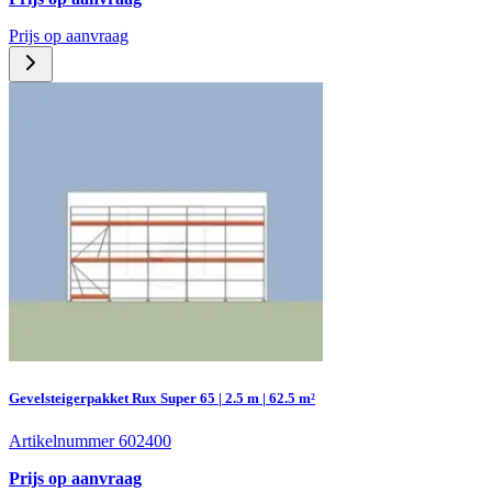
Prijs op aanvraag
Gevelsteigerpakket Rux Super 65 | 2.5 m | 62.5 m²
Artikelnummer 602400
Prijs op aanvraag