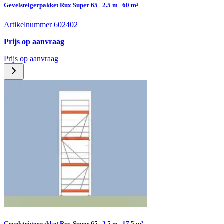
Gevelsteigerpakket Rux Super 65 | 2.5 m | 60 m²
Artikelnummer 602402
Prijs op aanvraag
Prijs op aanvraag
Gevelsteigerpakket Rux Super 65 | 2.5 m | 17.5 m²