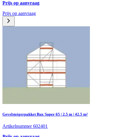
Prijs op aanvraag
Prijs op aanvraag
Gevelsteigerpakket Rux Super 65 | 2.5 m | 42.5 m²
Artikelnummer 602401
Prijs op aanvraag