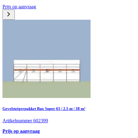
Prijs op aanvraag
Gevelsteigerpakket Rux Super 65 | 2.5 m | 38 m²
Artikelnummer 602399
Prijs op aanvraag