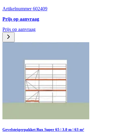
Artikelnummer 602409
Prijs op aanvraag
Prijs op aanvraag
Gevelsteigerpakket Rux Super 65 | 3.0 m | 63 m²