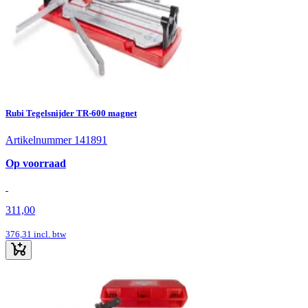
Rubi Tegelsnijder TR-600 magnet
Artikelnummer 141891
Op voorraad
311,00
376,31
incl. btw