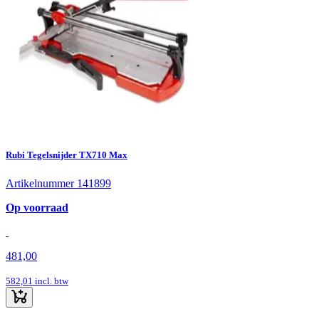
Rubi Tegelsnijder TX710 Max
Artikelnummer 141899
Op voorraad
481,00
582,01
incl. btw