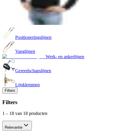
Positioneringslijnen
Vanglijnen
Werk- en ankerlijnen
Gereedschapslijnen
Lijnklemmen
Filters
Filters
1
–
18
van 18 producten
Relevantie