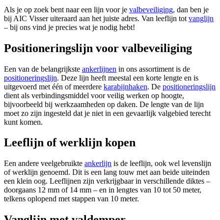
Als je op zoek bent naar een lijn voor je
valbeveiliging
, dan ben je
bij AIC Visser uiteraard aan het juiste adres. Van leeflijn tot
vanglijn
– bij ons vind je precies wat je nodig hebt!
Positioneringslijn voor valbeveiliging
Een van de belangrijkste
ankerlijnen
in ons assortiment is de
positioneringslijn
. Deze lijn heeft meestal een korte lengte en is
uitgevoerd met één of meerdere
karabijnhaken
. De
positioneringslijn
dient als verbindingsmiddel voor veilig werken op hoogte,
bijvoorbeeld bij werkzaamheden op daken. De lengte van de lijn
moet zo zijn ingesteld dat je niet in een gevaarlijk valgebied terecht
kunt komen.
Leeflijn of werklijn kopen
Een andere veelgebruikte
ankerlijn
is de leeflijn, ook wel levenslijn
of werklijn genoemd. Dit is een lang touw met aan beide uiteinden
een klein oog. Leeflijnen zijn verkrijgbaar in verschillende diktes –
doorgaans 12 mm of 14 mm – en in lengtes van 10 tot 50 meter,
telkens oplopend met stappen van 10 meter.
Vanglijn met valdemper