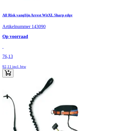
All Risk vanglijn Arrest WitXL Sharp edge
Artikelnummer 143090
Op voorraad
76,13
92,11
incl. btw