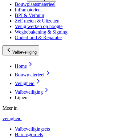
Bouwplaatsmaterieel
Inframaterieel
BPI & Verhuur
Zelf meten & Uitzetten
Veilig werken op hoogte
Wegbebakening & Signing
Onderhoud & Reparatie
Valbeveiliging
Home
Bouwmaterieel
Veiligheid
Valbeveiliging
Lijnen
Meer in
veiligheid
Valbeveiligingsets
Harnasgordels