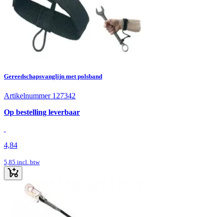
Gereedschapsvanglijn met polsband
Artikelnummer 127342
Op bestelling leverbaar
4,84
5,85
incl. btw