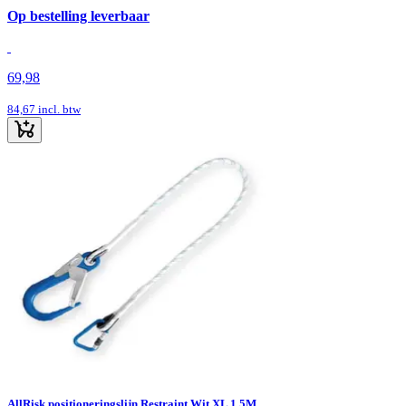
Op bestelling leverbaar
69,98
84,67
incl. btw
AllRisk positioneringslijn Restraint Wit XL 1.5M