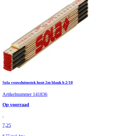
Sola vouwduimstok hout 2m blank h 2/10
Artikelnummer 141836
Op voorraad
7,25
8,77
incl. btw