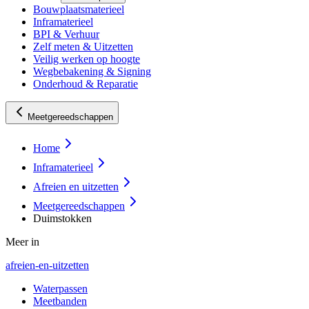
Bouwplaatsmaterieel
Inframaterieel
BPI & Verhuur
Zelf meten & Uitzetten
Veilig werken op hoogte
Wegbebakening & Signing
Onderhoud & Reparatie
Meetgereedschappen
Home
Inframaterieel
Afreien en uitzetten
Meetgereedschappen
Duimstokken
Meer in
afreien-en-uitzetten
Waterpassen
Meetbanden