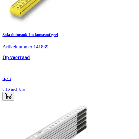
Sola duimstok 1m kunststof geel
Artikelnummer 141839
Op voorraad
6,75
8,16
incl. btw