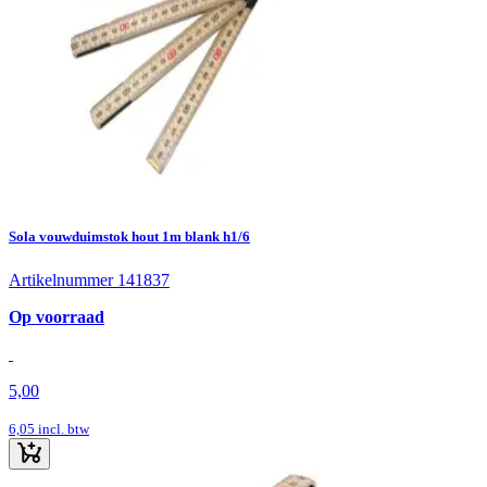
Sola vouwduimstok hout 1m blank h1/6
Artikelnummer 141837
Op voorraad
5,00
6,05
incl. btw