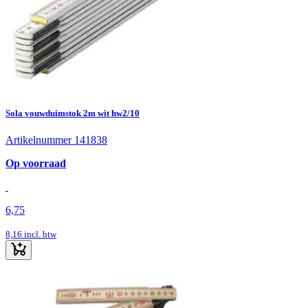
Sola vouwduimstok 2m wit hw2/10
Artikelnummer 141838
Op voorraad
6,75
8,16
incl. btw