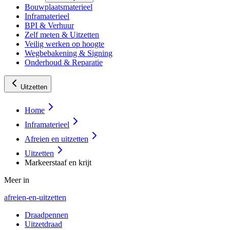
Bouwplaatsmaterieel
Inframaterieel
BPI & Verhuur
Zelf meten & Uitzetten
Veilig werken op hoogte
Wegbebakening & Signing
Onderhoud & Reparatie
Uitzetten
Home
Inframaterieel
Afreien en uitzetten
Uitzetten
Markeerstaaf en krijt
Meer in
afreien-en-uitzetten
Draadpennen
Uitzetdraad