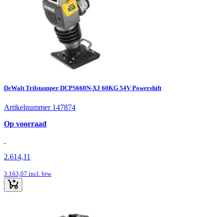
DeWalt Trilstamper DCPS660N-XJ 60KG 54V Powershift
Artikelnummer 147874
Op voorraad
2.614,11
3.163,07
incl. btw