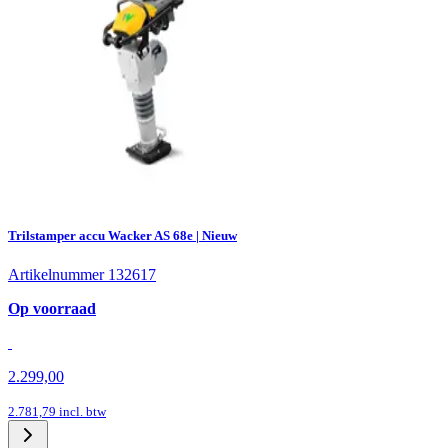
Trilstamper accu Wacker AS 68e | Nieuw
Artikelnummer 132617
Op voorraad
2.299,00
2.781,79
incl. btw