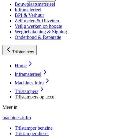
Bouwplaatsmaterieel
Inframaterieel
BPI & Verhuur
Zelf meten & Uitzetten
Veilig werken op hoogte
Wegbebakening & Signing
Onderhoud & Reparatie
Trilstampers
Home
Inframaterieel
Machines Infra
Trilstampers
Trilstampers op accu
Meer in
machines-infra
Trilstamper benzine
Trilstamper diesel