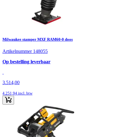
Milwaukee stamper MXF RAM60-0 doos
Artikelnummer 148055
Op bestelling leverbaar
3.514,00
4.251,94
incl. btw