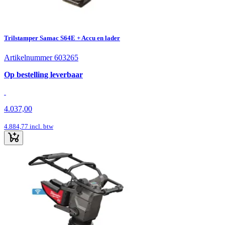
Trilstamper Samac S64E + Accu en lader
Artikelnummer 603265
Op bestelling leverbaar
4.037,00
4.884,77
incl. btw