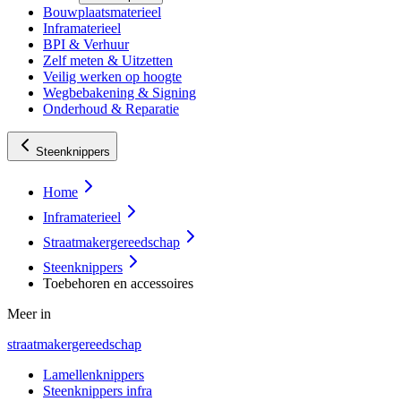
Bouwplaatsmaterieel
Inframaterieel
BPI & Verhuur
Zelf meten & Uitzetten
Veilig werken op hoogte
Wegbebakening & Signing
Onderhoud & Reparatie
Steenknippers
Home
Inframaterieel
Straatmakergereedschap
Steenknippers
Toebehoren en accessoires
Meer in
straatmakergereedschap
Lamellenknippers
Steenknippers infra