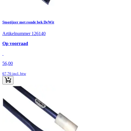
Stootijzer met ronde bek DeWit
Artikelnummer 126140
Op voorraad
56,00
67,76
incl. btw