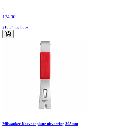
174,00
210,54
incl. btw
Milwaukee Koevoet platte uitvoering 305mm