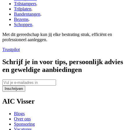
Trilstampers
.
Trilplaten
.
Bandentangen
.
Bezems
.
Schoppen
.
Met dit gereedschap kun jij elke bestrating strak, efficiënt en
professioneel aanleggen.
Trustpilot
Schrijf je in voor tips, persoonlijk advies
en geweldige aanbiedingen
Inschrijven
AIC Visser
Blogs
Over ons
Sponsoring
Vacatures