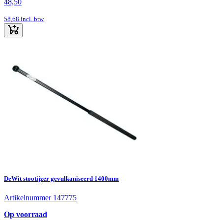
48,50
58,68
incl. btw
DeWit stootijzer gevulkaniseerd 1400mm
Artikelnummer 147775
Op voorraad