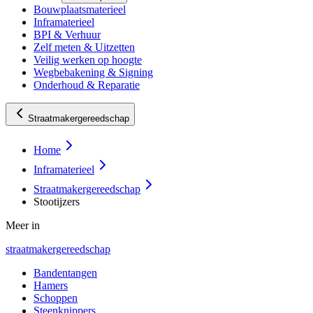
Bouwplaatsmaterieel
Inframaterieel
BPI & Verhuur
Zelf meten & Uitzetten
Veilig werken op hoogte
Wegbebakening & Signing
Onderhoud & Reparatie
Straatmakergereedschap
Home
Inframaterieel
Straatmakergereedschap
Stootijzers
Meer in
straatmakergereedschap
Bandentangen
Hamers
Schoppen
Steenknippers