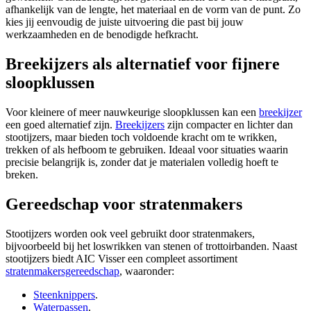
afhankelijk van de lengte, het materiaal en de vorm van de punt. Zo
kies jij eenvoudig de juiste uitvoering die past bij jouw
werkzaamheden en de benodigde hefkracht.
Breekijzers als alternatief voor fijnere
sloopklussen
Voor kleinere of meer nauwkeurige sloopklussen kan een
breekijzer
een goed alternatief zijn.
Breekijzers
zijn compacter en lichter dan
stootijzers, maar bieden toch voldoende kracht om te wrikken,
trekken of als hefboom te gebruiken. Ideaal voor situaties waarin
precisie belangrijk is, zonder dat je materialen volledig hoeft te
breken.
Gereedschap voor stratenmakers
Stootijzers worden ook veel gebruikt door stratenmakers,
bijvoorbeeld bij het loswrikken van stenen of trottoirbanden. Naast
stootijzers biedt AIC Visser een compleet assortiment
stratenmakersgereedschap
, waaronder:
Steenknippers
.
Waterpassen
.