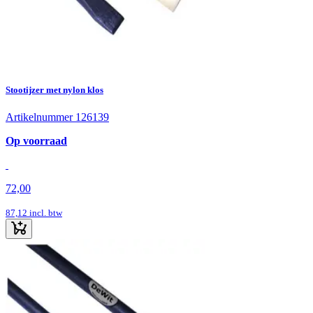
Stootijzer met nylon klos
Artikelnummer 126139
Op voorraad
72,00
87,12
incl. btw