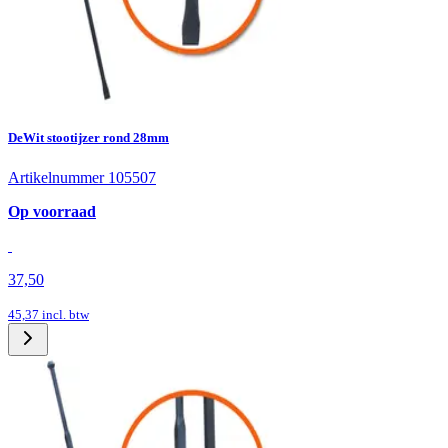
DeWit stootijzer rond 28mm
Artikelnummer 105507
Op voorraad
37,50
45,37
incl. btw