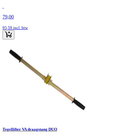
79,00
95,59
incl. btw
Tegellifter VA draagstang DUO