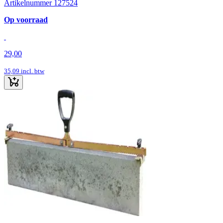
Artikelnummer 127524
Op voorraad
29,00
35,09
incl. btw