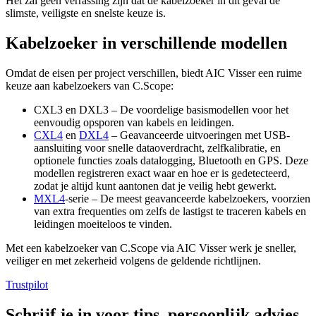
Het zal geen verrassing zijn dat de kabelzoeker in dit geval de
slimste, veiligste en snelste keuze is.
Kabelzoeker in verschillende modellen
Omdat de eisen per project verschillen, biedt AIC Visser een ruime
keuze aan kabelzoekers van C.Scope:
CXL3 en DXL3 – De voordelige basismodellen voor het
eenvoudig opsporen van kabels en leidingen.
CXL4
en
DXL4
– Geavanceerde uitvoeringen met USB-
aansluiting voor snelle dataoverdracht, zelfkalibratie, en
optionele functies zoals datalogging, Bluetooth en GPS. Deze
modellen registreren exact waar en hoe er is gedetecteerd,
zodat je altijd kunt aantonen dat je veilig hebt gewerkt.
MXL4
-serie – De meest geavanceerde kabelzoekers, voorzien
van extra frequenties om zelfs de lastigst te traceren kabels en
leidingen moeiteloos te vinden.
Met een kabelzoeker van C.Scope via AIC Visser werk je sneller,
veiliger en met zekerheid volgens de geldende richtlijnen.
Trustpilot
Schrijf je in voor tips, persoonlijk advies