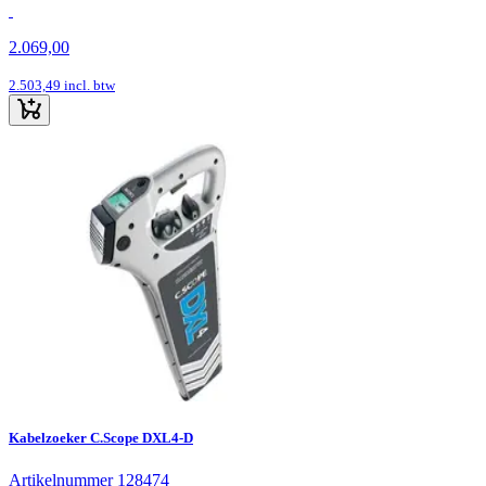
2.069,00
2.503,49
incl. btw
Kabelzoeker C.Scope DXL4-D
Artikelnummer 128474