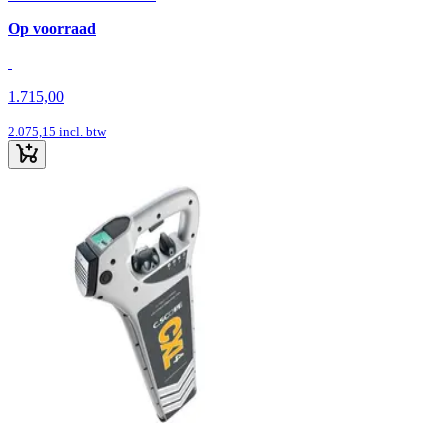
Op voorraad
1.715,00
2.075,15
incl. btw