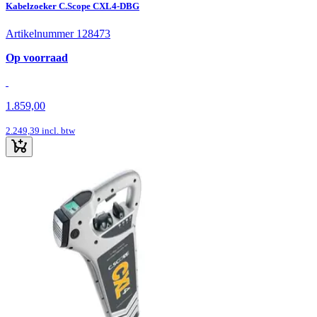
Kabelzoeker C.Scope CXL4-DBG
Artikelnummer 128473
Op voorraad
1.859,00
2.249,39
incl. btw