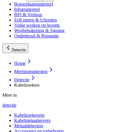
Bouwplaatsmaterieel
Inframaterieel
BPI & Verhuur
Zelf meten & Uitzetten
Veilig werken op hoogte
Wegbebakening & Signing
Onderhoud & Reparatie
Detectie
Home
Meetinstrumenten
Detectie
Kabelzoekers
Meer in
detectie
Kabelzoekersets
Kabelsignaalgevers
Metaaldetectors
Accessoires en toebehoren