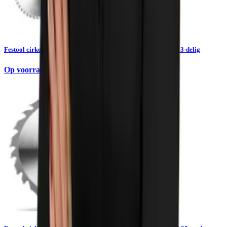
Festool cirkelzaagbladenset MULTI-MATERIAL 160x1,8x20 3-delig
Op voorraad