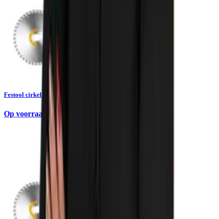
Festool cirkelzaagbladenset WOOD 160x1,8x20 3-delig
Op voorraad