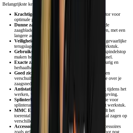
Belangrijkste kenmerken:
Krachtige motor:
Koolborstelloze EC-TEC-motor voor
optimale prestaties en lange levensduur.
Dunne zaagbladen:
1,6 mm speciaal ontwikkelde
zaagbladen zorgen voor sneller en preciezer zagen, met een
langere acculooptijd.
Veiligheid:
Intelligente KickbackStop voorkomt gevaarlijke
terugslagen en beschermt zowel gebruiker als werkstuk.
Gebruiksgemak:
Compact ontwerp en FastFix-spindelstop
maken het wisselen van zaagblad eenvoudig en snel.
Exacte zaagsneden:
Versteksnedes zijn nauwkeurig en
herhaalbaar in een hoekbereik van -1° tot 47°.
Goed zicht op zaagblad:
Door het transparante en
verschuifbare kijkvenster behoud je altijd controle over je
zaagsnede.
Antistatische functie:
Voorkomt statische lading tijdens het
werken, voor een schonere en veiligere werkomgeving.
Splinterbescherming:
Gepatenteerde technologie voor
splinterarme zaagsneden aan beide zijden van het werkstuk.
MMC Electronica:
Multi-Material-Control regelt het
toerental en bewaakt de temperatuur voor optimaal zagen op
verschillende materialen.
Accessoires:
Compatibel met diverse systeemaccessoires
zoals geleiderails, hoekaanslagen en zaagtafels voor nog