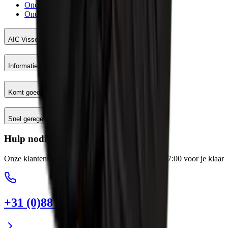
Onderhoud meetinstrumenten
Onderhoud en reparatie machines
AIC Visser
Informatie
Komt goed
Snel geregeld
Hulp nodig?
Onze klantenservice staat elke werkdag van 8:00-17:00 voor je klaar
+31 (0)88 13 43 600