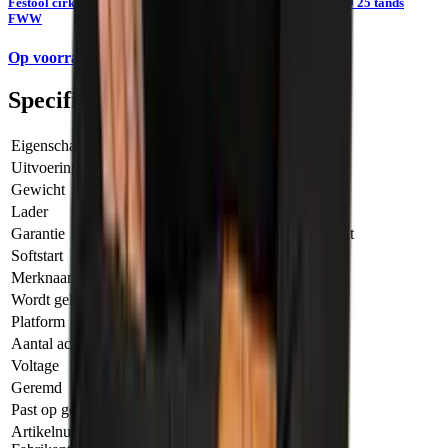
Festool cirkelzaagblad WOOD UNIVERSAL HW 160x1,6x20 25 tands
FWW
Op voorraad
Specificaties
Eigenschap
Waarde
Uitvoering
TSC 55 KSEB-Basic-FS
Gewicht
3.50 KILOGRAM
Lader
Nee
Garantie
3 Jaar na registratie bij fabrikant
Softstart
Ja
Merknaam
Festool
Wordt geleverd in
Systainer³ Gereedschapsbox
Platform
BP 18 Li
Aantal accu's
Geen accu's meegeleverd
Voltage
18.00 VOLT
Geremd
Ja
Past op geleiderail
Ja
Artikelnummer
578826