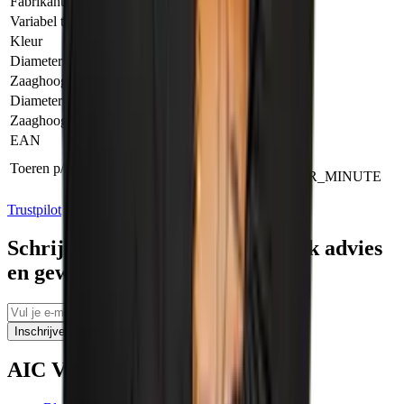
Fabrikant
Variabel toerental
Ja
Kleur
Groen/Wit/Zwart
Diameter asgat
20.00 MILLIMETER
Zaaghoogte (45°)
43.00 MILLIMETER
Diameter blad/schijf
160.00 MILLIMETER
Zaaghoogte (90°)
55.00 MILLIMETER
EAN
4,01455E+12
5200.00
Toeren p/min
ROTATIONAL_SPEED_PER_MINUTE
Trustpilot
Schrijf je in voor tips, persoonlijk advies
en geweldige aanbiedingen
Inschrijven
AIC Visser