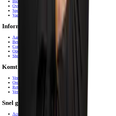
Blogs
Over ons
Sponsoring
Vacatures
Informatie
Aanbiedingen
Beurzen en evenementen
Contactgegevens
Openingstijden
Showrooms
Komt goed
Veelgestelde vragen
Orderafhandeling
Retourneren
Verzending
Snel geregeld
Account AIC Visser