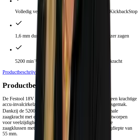
Volledig vermogen met één accu en intelligente KickbackStop
1,6 mm dunne zaagbladen voor sneller en preciezer zagen
5200 min⁻¹ EC-TEC-motor voor maximale zaagkracht
Productbeschrijving
Direct meebestellen
Specificaties
Productbeschrijving
De Festool 18V invalzaag TSC 55 KSEB-Basic-FS is een krachtige
accu-invalcirkelzaag die uitblinkt in precisie en gebruiksgemak.
Dankzij de 5200 min⁻¹ EC-TEC-motor levert hij maximale
zaagkracht met een laag energieverbruik. De zaag is ontworpen
voor veelzijdigheid en flexibiliteit, geschikt voor diverse
zaagklussen met een zaagblad van 160 mm en een zaagdiepte van
55 mm.