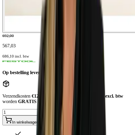
692,00
567,03
686,10
incl. btw
Op bestelling leverbaar
5 - 10 werkdagen
Verzendkosten
€12,50
. Bestellingen
boven de €750,- excl. btw
worden
GRATIS bezorgd
.
In winkelwagen