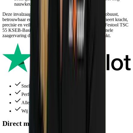
nauwkeuriger werk.
Deze invalzaag is ideaal voor wie op zoek is naar een robuust,
betrouwbaar en veelzijdig zaaggereedschap. Hij combineert kracht,
precisie en veiligheid in één compact apparaat. Met de Festool TSC
55 KSEB-Basic-FS ben je verzekerd van een professionele
zaagervaring die je werk makkelijker en efficiënter maakt.
Snelle levering
Perfecte service
Alles ruim op voorraad
Wij denken altijd met je mee
Direct meebestellen