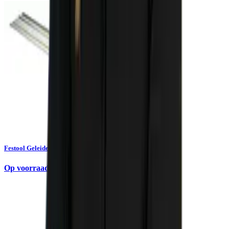
Festool Geleiderail FS
Op voorraad