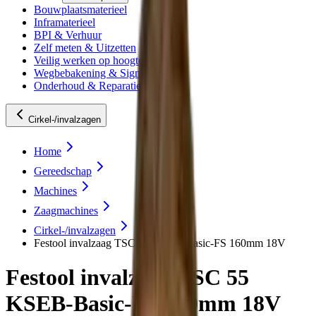
Bouwplaatsmaterieel
Inframaterieel
BPI & Verhuur
Zelf meten & Uitzetten
Veilig werken op hoogte
Wegbebakening & Signing
Onderhoud & Reparatie
Cirkel-/invalzagen
Home
Gereedschap
Machines
Zaagmachines
Cirkel-/invalzagen
Festool invalzaag TSC 55 KSEB-Basic-FS 160mm 18V
Festool invalzaag TSC 55
KSEB-Basic-FS 160mm 18V