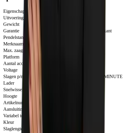
Eigenschap
Waarde
Uitvoering
RSC 18 EB-Basic
Gewicht
9.60 KILOGRAM
Garantie
3 Jaar na registratie bij fabrikant
Pendelstand
Ja
Merknaam
Festool
Max. zaagbladlengte
230.00 MILLIMETER
Platform
BP 18 Li
Aantal accu's
Geen accu's meegeleverd
Voltage
18.00 VOLT
Slagen p/min
3000.00 STROKES_PER_MINUTE
Lader
Nee
Snelwissel
Ja
Hoogte
187.00 MILLIMETER
Artikelnummer Fabrikant
576947
Aansluiting/opname
Snelwissel
Variabel toerental
Ja
Kleur
Groen/Wit/Zwart
Slaglengte
32.00 MILLIMETER