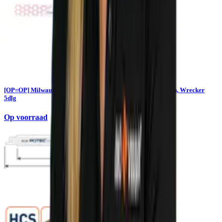
[OP=OP] Milwaukee Reciprozaagbladenset Sawzall Ax, Torch, Wrecker
5dlg
Op voorraad