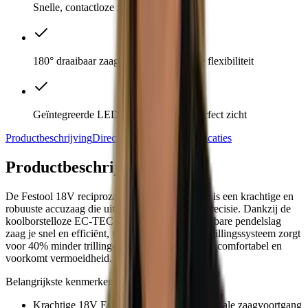
Snelle, contactloze zaagbladwissel
180° draaibaar zaagblad voor maximale flexibiliteit
Geïntegreerde LED-verlichting voor perfect zicht
Productbeschrijving
Direct meebestellen
Specificaties
Productbeschrijving
De Festool 18V reciprozaag RSC 18 EB-Basic is een krachtige en
robuuste accuzaag die uitblinkt in snelheid en precisie. Dankzij de
koolborstelloze EC-TEC motor en de bijschakelbare pendelslag
zaag je snel en efficiënt, terwijl het unieke anti-trillingssysteem zorgt
voor 40% minder trillingen. Dit maakt het zagen comfortabel en
voorkomt vermoeidheid.
Belangrijkste kenmerken:
Krachtige 18V EC-TEC motor voor maximale zaagvoortgang