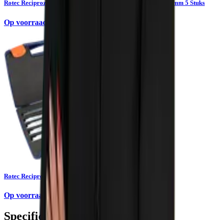
Rotec Reciprozaagblad Hout-metaal S3456XF Non-ferro 200mm 5 Stuks
Op voorraad
Rotec Reciprozaagbladset Universeel 25dlg
Op voorraad
Specificaties