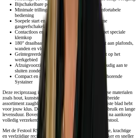
Bijschakelbare pendelslag voor sneller zagen
Minimale trillingen voor nauwkeurige en comfortabele
bediening
Soepele start en traploze zaagcontrole via ruime
gasgeefschakelaar
Contactloos en veilig wisselen van zaagblad met speciale
klemkop
180° draaibaar zaagblad voor flexibel zagen tot aan plafonds,
wanden en vloeren
Geïntegreerde LED-verlichting voor goed zicht op het
werkgebied
Afzuigvoorziening voor stofvrij werken, eenvoudig aan te
sluiten zonder gereedschap
Compact en overzichtelijk op te bergen in bijbehorende
Systainer
Deze reciprozaag is geschikt voor het zagen van diverse materialen
zoals hout, kunststof, metaal en bouwplaten. Het uitgebreide
assortiment zaagbladen zorgt ervoor dat je altijd het juiste blad hebt
voor jouw klus. De zaag is gebouwd voor intensief gebruik en lange
levensduur. Bovendien is hij met registratie 100 dagen na aankoop
volledig verzekerd via de Garantie all-inclusive van Festool.
Met de Festool RSC 18 EB-Basic haal je een duurzame, krachtige
en veelzijdige reciprozaag in huis die je werk makkelijker en sneller