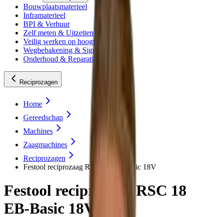
Bouwplaatsmaterieel
Inframaterieel
BPI & Verhuur
Zelf meten & Uitzetten
Veilig werken op hoogte
Wegbebakening & Signing
Onderhoud & Reparatie
Reciprozagen
Home
Gereedschap
Machines
Zaagmachines
Reciprozagen
Festool reciprozaag RSC 18 EB-Basic 18V
Festool reciprozaag RSC 18
EB-Basic 18V