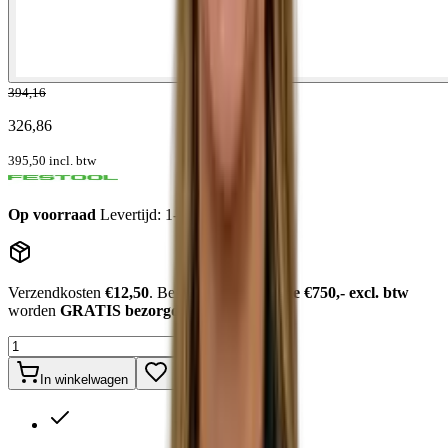
394,16
326,86
395,50
incl. btw
Op voorraad
Levertijd: 1-2 werkdagen
Verzendkosten
€12,50
. Bestellingen
boven de €750,- excl. btw
worden
GRATIS bezorgd
.
In winkelwagen