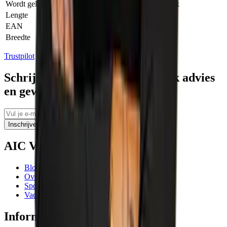
Wordt geleverd in
Systainer³ Gereedschapsbox
Lengte
508.00 MILLIMETER
EAN
4014549389072
Breedte
296.00 MILLIMETER
Trustpilot
Schrijf je in voor tips, persoonlijk advies
en geweldige aanbiedingen
Inschrijven
AIC Visser
Blogs
Over ons
Sponsoring
Vacatures
Informatie