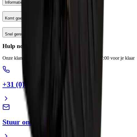
Informatie
Komt goed
Snel geregeld
Hulp nodig?
Onze klantenservice staat elke werkdag van 8:00-17:00 voor je klaar
+31 (0)88 13 43 600
Stuur ons een e-mail