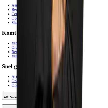
Aanbiedingen
Beurzen en evenementen
Contactgegevens
Openingstijden
Showrooms
Komt goed
Veelgestelde vragen
Orderafhandeling
Retourneren
Verzending
Snel geregeld
Account AIC Visser
Onderhoud meetinstrumenten
Onderhoud en reparatie machines
AIC Visser