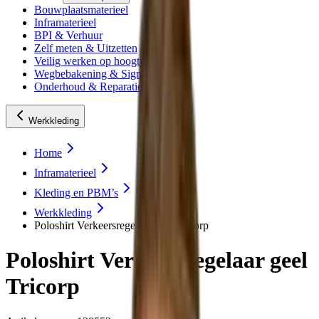
Bouwplaatsmaterieel
Inframaterieel
BPI & Verhuur
Zelf meten & Uitzetten
Veilig werken op hoogte
Wegbebakening & Signing
Onderhoud & Reparatie
Werkkleding
Home
Inframaterieel
Kleding en PBM’s
Werkkleding
Poloshirt Verkeersregelaar geel Tricorp
Poloshirt Verkeersregelaar geel
Tricorp