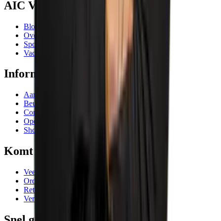
AIC Visser
Blogs
Over ons
Sponsoring
Vacatures
Informatie
Aanbiedingen
Beurzen en evenementen
Contactgegevens
Openingstijden
Showrooms
Komt goed
Veelgestelde vragen
Orderafhandeling
Retourneren
Verzending
Snel geregeld