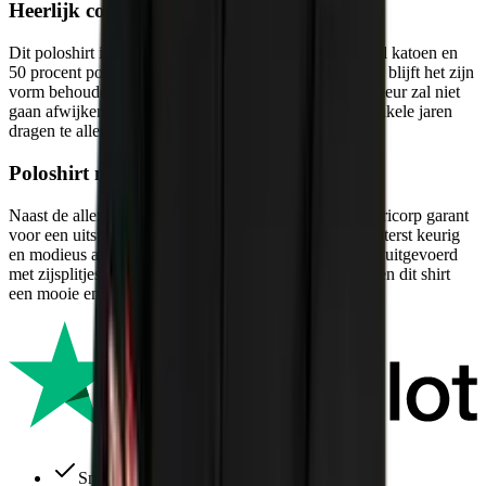
Heerlijk comfortabel poloshirt
Dit poloshirt is dankzij een mix van 50 procent gekamd katoen en
50 procent polyester uitermate comfortabel. Bovendien blijft het zijn
vorm behouden, ook na vele malen wassen. Zelfs de kleur zal niet
gaan afwijken. De uitstekende kwaliteit blijft ook na enkele jaren
dragen te allen tijde constant.
Poloshirt met keurige afwerking
Naast de allerhoogstekwaliteit, staat dit poloshirt van Tricorp garant
voor een uitstekende pasvorm. Bovendien is dit shirt uiterst keurig
en modieus afgewerkt. Zo is dit rechte model poloshirt uitgevoerd
met zijsplitjes. De drie knoopjes bovenin de kraag geven dit shirt
een mooie en nette uitstraling.
Snelle levering