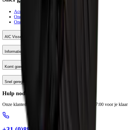
Account AIC Visser
Onderhoud meetinstrumenten
Onderhoud en reparatie machines
AIC Visser
Informatie
Komt goed
Snel geregeld
Hulp nodig?
Onze klantenservice staat elke werkdag van 8:00-17:00 voor je klaar
+31 (0)88 13 43 600