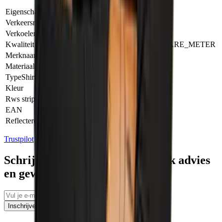
Eigenschap
Waarde
Verkeersregelaar
Ja
Verkoelend
Nee
Kwaliteit materiaal
180.00 GRAMS_PER_SQUARE_METER
Merknaam
Tricorp
Materiaal
50% polyester, 50% katoen
TypeShirts
Polo
Kleur
Geel
Rws striping (strepen)
Nee
EAN
8718326005044
Reflecterend
Nee
Trustpilot
Schrijf je in voor tips, persoonlijk advies
en geweldige aanbiedingen
Inschrijven