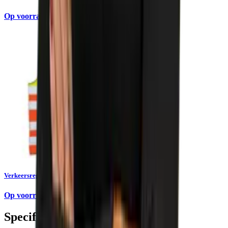
Op voorraad
Verkeersregelaarsvest RWS Hydrowear
Op voorraad
Specificaties