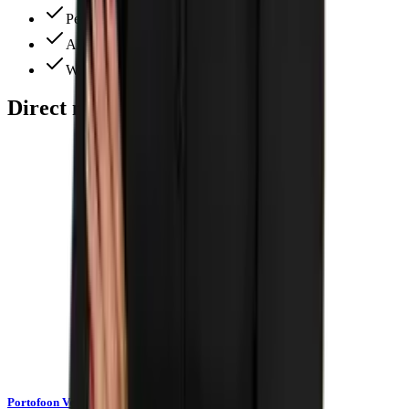
Perfecte service
Alles ruim op voorraad
Wij denken altijd met je mee
Direct meebestellen
Portofoon Verkeersregelaar Kenwood PKT-300E