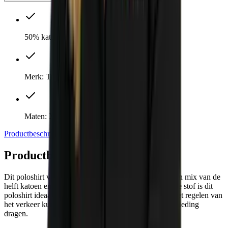
50% katoen, 50% polyester
Merk: Tricorp
Maten: XS t/m 7XL
Productbeschrijving
Direct meebestellen
Specificaties
Productbeschrijving
Dit poloshirt voor Verkeersregelaars is gemaakt van een mix van de
helft katoen en de helft polyester. Dankzij deze speciale stof is dit
poloshirt ideaal om te dragen in alle seizoenen. Voor het regelen van
het verkeer kun je dit poloshirt onder je reflecterende kleding
dragen.