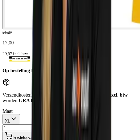
21,27
17,00
20,57
incl. btw
Op bestelling leverbaar
Levertijd: 1-5 werkdagen
Verzendkosten
€12,50
. Bestellingen
boven de €750,- excl. btw
worden
GRATIS bezorgd
.
Maat
XL
In winkelwagen