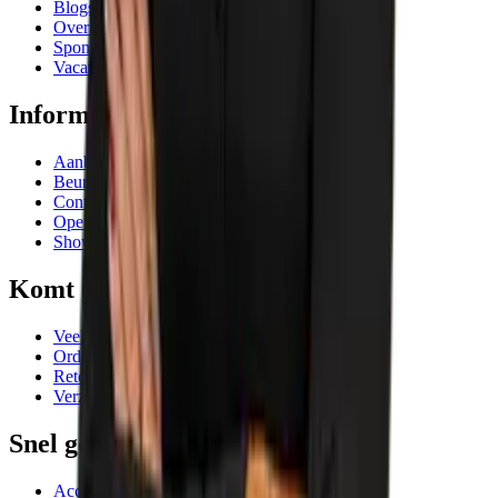
Blogs
Over ons
Sponsoring
Vacatures
Informatie
Aanbiedingen
Beurzen en evenementen
Contactgegevens
Openingstijden
Showrooms
Komt goed
Veelgestelde vragen
Orderafhandeling
Retourneren
Verzending
Snel geregeld
Account AIC Visser