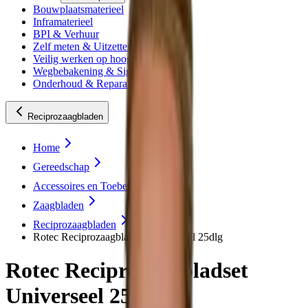
Bouwplaatsmaterieel
Inframaterieel
BPI & Verhuur
Zelf meten & Uitzetten
Veilig werken op hoogte
Wegbebakening & Signing
Onderhoud & Reparatie
Reciprozaagbladen
Home
Gereedschap
Accessoires en Toebehoren
Zaagbladen
Reciprozaagbladen
Rotec Reciprozaagbladset Universeel 25dlg
Rotec Reciprozaagbladset
Universeel 25dlg