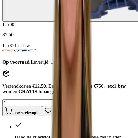
125,00
87,50
105,87
incl. btw
Op voorraad
Levertijd: 1-2 werkdagen
Verzendkosten
€12,50
. Bestellingen
boven de €750,- excl. btw
worden
GRATIS bezorgd
.
In winkelwagen
Handige kunststof koffer met 25 universele zaagbladen