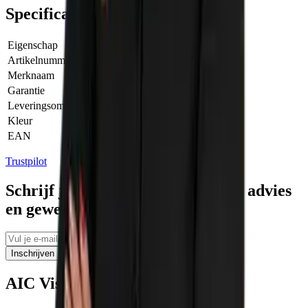
Specificaties
Eigenschap
Waarde
Artikelnummer Fabrikant
5259000
Merknaam
Rotec
Garantie
1 Jaar
Leveringsomvang
Per stuk
Kleur
Wit
EAN
8717832224888
Trustpilot
Schrijf je in voor tips, persoonlijk advies
en geweldige aanbiedingen
Inschrijven
AIC Visser