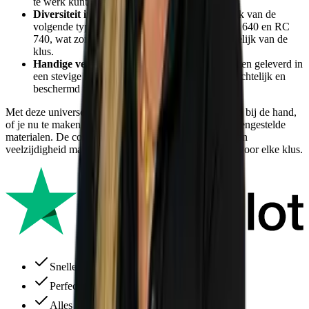
te werk kunt gaan.
Diversiteit in types:
de set bevat 5 stuks van elk van de
volgende types: RC 150, RC 180, RC 270, RC 640 en RC
740, wat zorgt voor een optimale keuze afhankelijk van de
klus.
Handige verpakking:
alle 25 zaagbladen worden geleverd in
een stevige kunststof koffer, waardoor ze overzichtelijk en
beschermd blijven tijdens transport en opslag.
Met deze universele set heb je altijd het juiste zaagblad bij de hand,
of je nu te maken hebt met houtsoorten, metaal of samengestelde
materialen. De combinatie van duurzaamheid, kracht en
veelzijdigheid maakt deze set een betrouwbare keuze voor elke klus.
Snelle levering
Perfecte service
Alles ruim op voorraad