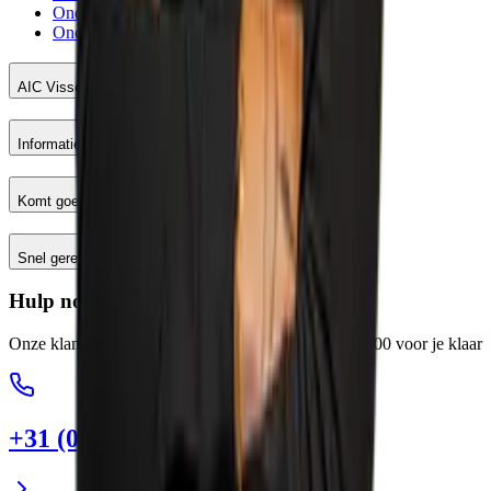
Onderhoud meetinstrumenten
Onderhoud en reparatie machines
AIC Visser
Informatie
Komt goed
Snel geregeld
Hulp nodig?
Onze klantenservice staat elke werkdag van 8:00-17:00 voor je klaar
+31 (0)88 13 43 600