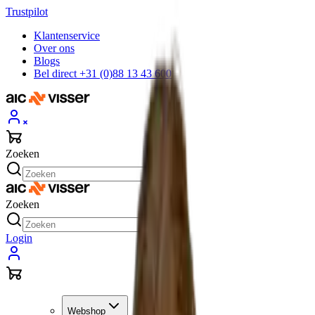
Trustpilot
Klantenservice
Over ons
Blogs
Bel direct +31 (0)88 13 43 600
Zoeken
Zoeken
Login
Webshop