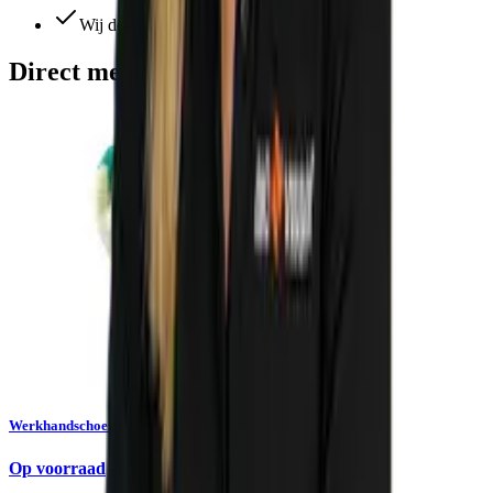
Wij denken altijd met je mee
Direct meebestellen
Werkhandschoen Showa 310 Grip groen
Op voorraad