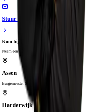
Stuur ons een e-mail
Kom bij ons langs
Neem een kijkje in een van onze showrooms
Assen
Burgemeester Grollemanweg 12a 9405 TN Assen
Harderwijk