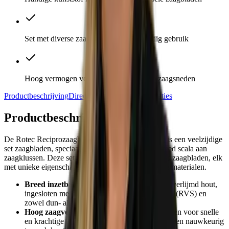
Set met diverse zaagbladen voor veelzijdig gebruik
Hoog vermogen voor snelle en krachtige zaagsneden
Productbeschrijving
Direct meebestellen
Specificaties
Productbeschrijving
De Rotec Reciprozaagbladset Universeel 25-delig is een veelzijdige
set zaagbladen, speciaal samengesteld voor een breed scala aan
zaagklussen. Deze set bevat vijf verschillende types zaagbladen, elk
met unieke eigenschappen en geschikt voor diverse materialen.
Breed inzetbaar:
geschikt voor levend hout, verlijmd hout,
ingesloten metaal zoals spijkers, roestvast staal (RVS) en
zowel dun- als dikwandige materialen.
Hoog zaagvermogen:
de bladen zijn ontworpen voor snelle
en krachtige zaagsneden, waardoor je efficiënt en nauwkeurig