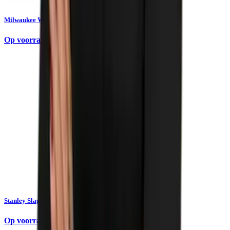
Milwaukee Waterpas REDSTICK Slim box 20cm
Op voorraad
Stanley Slaglijnmolen Powerwinder 30m 0-47-460
Op voorraad