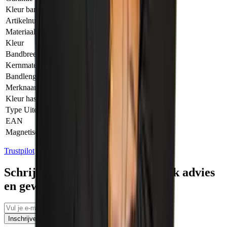
Kleur band
Geel
Artikelnummer Fabrikant
0-33-218
Materiaal
Kunststof
Kleur
Zilver
Bandbreedte
12.7 mm
Kernmateriaal
Staal
Bandlengte
3.00 METER
Merknaam
Stanley
Kleur haspel
Zwart
Type Uiteinde
Haak
EAN
3253560332181
Magnetisch
Nee
Trustpilot
Schrijf je in voor tips, persoonlijk advies
en geweldige aanbiedingen
Inschrijven