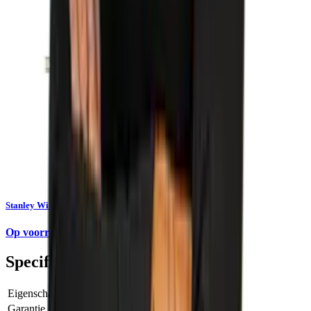
Stanley Winkelhaak 250 x 140mm 1-45-685
Op voorraad
Specificaties
Eigenschap
Waarde
Garantie
1 Jaar