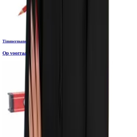
Timmermanspotlood Lyra 4710R rood-blauw 24cm
Op voorraad