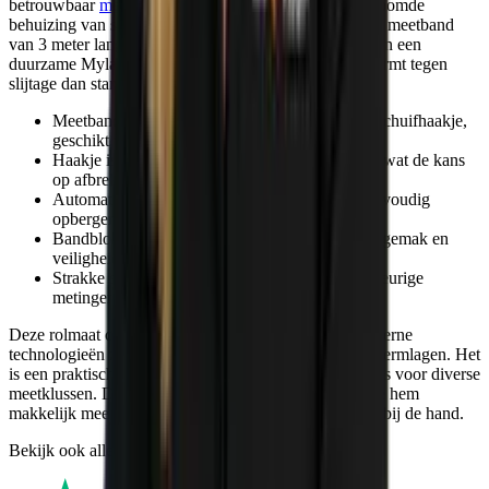
betrouwbaar
meetinstrument
met een robuuste, verchroomde
behuizing van schokvast ABS. Deze rolmaat heeft een meetband
van 3 meter lang en 12,7 millimeter breed, voorzien van een
duurzame Mylar®-coating die tot 10 keer beter beschermt tegen
slijtage dan standaard meetbanden.
Meetband met werkelijke nulstand dankzij een schuifhaakje,
geschikt voor zowel binnen- als buitenmaten
Haakje is stevig bevestigd met drie klinknagels, wat de kans
op afbreken aanzienlijk vermindert
Automatisch oprolmechanisme voor snel en eenvoudig
opbergen
Bandblokkeerknop en broekklem voor gebruiksgemak en
veiligheid tijdens het meten
Strakke stand-out van de meetband voor nauwkeurige
metingen zonder doorzakken
Deze rolmaat combineert traditionele precisie met moderne
technologieën zoals de twin-core technologie en beschermlagen. Het
is een praktisch en duurzaam hulpmiddel dat geschikt is voor diverse
meetklussen. Dankzij de compacte afmetingen neem je hem
makkelijk mee en heb je altijd een nauwkeurige meter bij de hand.
Bekijk ook alle
rolmaten
in ons assortiment.