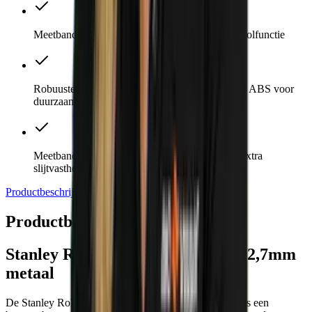
Meetband met stevig haakje en automatische oprolfunctie
Robuuste verchroomde behuizing van schokvast ABS voor
duurzaamheid
Meetband met duurzame Mylar®-coating voor extra
slijtvastheid
Productbeschrijving
Direct meebestellen
Specificaties
Productbeschrijving
Stanley Rolmaat Powerlock 3mx12,7mm
metaal
De Stanley Rolmaat Powerlock 3m (model 0-33-218) is een