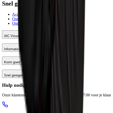
Snel geregeld
Account AIC Visser
Onderhoud meetinstrumenten
Onderhoud en reparatie machines
AIC Visser
Informatie
Komt goed
Snel geregeld
Hulp nodig?
Onze klantenservice staat elke werkdag van 8:00-17:00 voor je klaar