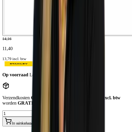
14,16
11,40
13,79
incl. btw
Op voorraad
Levertijd: 1-2 werkdagen
Verzendkosten
€12,50
. Bestellingen
boven de €750,- excl. btw
worden
GRATIS bezorgd
.
In winkelwagen