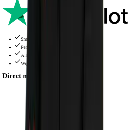
Snelle levering
Perfecte service
Alles ruim op voorraad
Wij denken altijd met je mee
Direct meebestellen