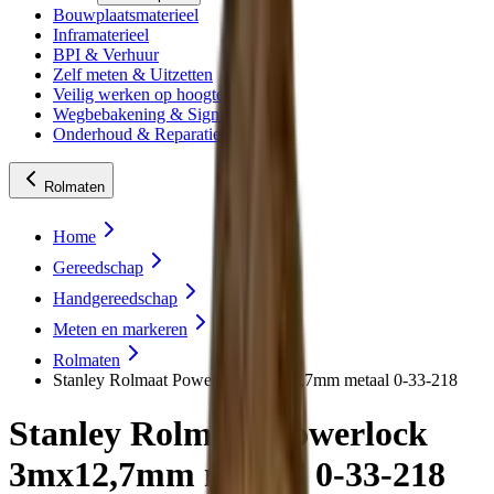
Bouwplaatsmaterieel
Inframaterieel
BPI & Verhuur
Zelf meten & Uitzetten
Veilig werken op hoogte
Wegbebakening & Signing
Onderhoud & Reparatie
Rolmaten
Home
Gereedschap
Handgereedschap
Meten en markeren
Rolmaten
Stanley Rolmaat Powerlock 3mx12,7mm metaal 0-33-218
Stanley Rolmaat Powerlock
3mx12,7mm metaal 0-33-218