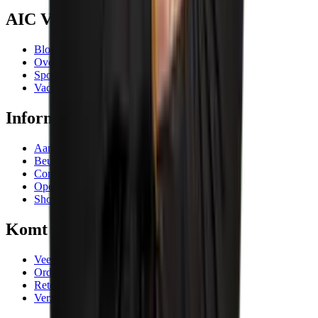
AIC Visser
Blogs
Over ons
Sponsoring
Vacatures
Informatie
Aanbiedingen
Beurzen en evenementen
Contactgegevens
Openingstijden
Showrooms
Komt goed
Veelgestelde vragen
Orderafhandeling
Retourneren
Verzending