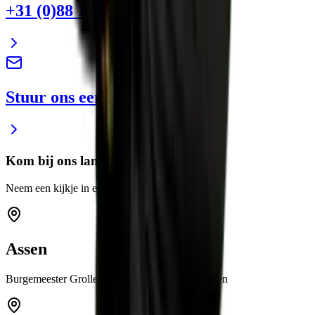
+31 (0)88 13 43 600
Stuur ons een e-mail
Kom bij ons langs
Neem een kijkje in een van onze showrooms
Assen
Burgemeester Grollemanweg 12a 9405 TN Assen