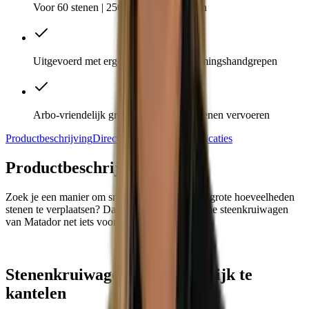
Voor 60 stenen | 250 kg draagvermogen
Uitgevoerd met ergonomische beschermingshandgrepen
Arbo-vriendelijk grote hoeveelheden stenen vervoeren
Productbeschrijving
Direct meebestellen
Specificaties
Productbeschrijving
Zoek je een manier om snel en arbovriendelijk grote hoeveelheden
stenen te verplaatsen? Dan is deze ergonomische steenkruiwagen
van Matador net iets voor jou!
Stenenkruiwagen is gemakkelijk te
kantelen