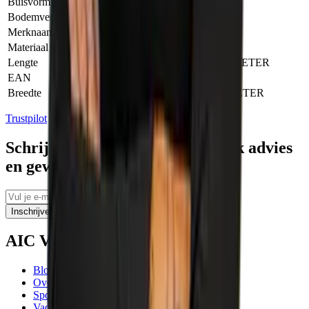
Buisvormige kopschoor
Nee
Bodemversterking schuine zijde
Nee
Merknaam
Matador
Materiaal
Staal
Lengte
157.00 CENTIMETER
EAN
8718692435438
Breedte
71.00 CENTIMETER
Trustpilot
Schrijf je in voor tips, persoonlijk advies
en geweldige aanbiedingen
Inschrijven
AIC Visser
Blogs
Over ons
Sponsoring
Vacatures