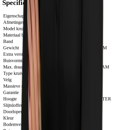
Specificaties
Eigenschap
Waarde
Afmetingen (lxbxh) cm
157 x 71 x 70
Model kruiwagen
Steenkruiwagen
Materiaal bak
Staal
Band
Luchtband 4 ply
Gewicht
17.80 KILOGRAM
Extra versterkt
Nee
Buisvormige bodemversterking bak
Nee
Max. draaglast
250.00 KILOGRAM
Type kruiwagen
Standaard
Velg
Staal
Massieve neusversterking
Nee
Garantie
1 Jaar
Hoogte
70.00 CENTIMETER
Slijtsloffen
Ja
Doorlopende bakschoor
Nee
Kleur
Grijs
Bodemversterking bak
Nee