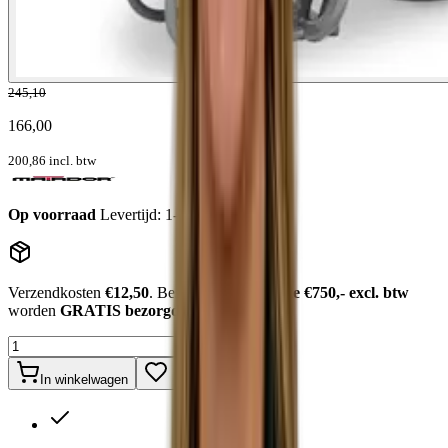
245,10
166,00
200,86
incl. btw
Op voorraad
Levertijd: 1-2 werkdagen
Verzendkosten
€12,50
. Bestellingen
boven de €750,- excl. btw
worden
GRATIS bezorgd
.
In winkelwagen