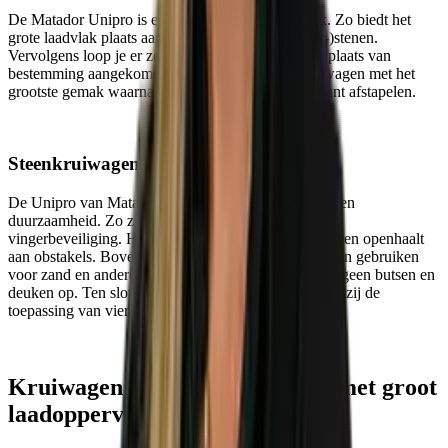
De Matador Unipro is een doordacht stuk techniek. Zo biedt het
grote laadvlak plaats aan tot maar liefst zestig (bak-)stenen.
Vervolgens loop je er zó mee weg. Eenmaal op de plaats van
bestemming aangekomen, kantel je deze steenkruiwagen met het
grootste gemak waarna je de stenen gemakkelijk kunt afstapelen.
Steenkruiwagen is veilig en duurzaam
De Unipro van Matador blinkt uit in gebruiksgemak en
duurzaamheid. Zo zijn de handvatten uitgevoerd met
vingerbeveiliging. Hiermee voorkom je dat je je handen openhaalt
aan obstakels. Bovendien kun je je gewone kruiwagen gebruiken
voor zand en andere losse producten, dus loopt deze geen butsen en
deuken op. Ten slotte is de luchtband extra sterk dankzij de
toepassing van vier lagen.
Kruiwagen ergonomisch stenen met groot
laadoppervlak