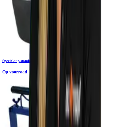
Speciekuip standaard 65 liter Gripline
Op voorraad