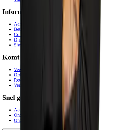
Informatie
Aanbiedingen
Beurzen en evenementen
Contactgegevens
Openingstijden
Showrooms
Komt goed
Veelgestelde vragen
Orderafhandeling
Retourneren
Verzending
Snel geregeld
Account AIC Visser
Onderhoud meetinstrumenten
Onderhoud en reparatie machines