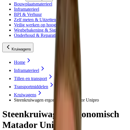
Bouwplaatsmaterieel
Inframaterieel
BPI & Verhuur
Zelf meten & Uitzetten
Veilig werken op hoogte
Wegbebakening & Signing
Onderhoud & Reparatie
Kruiwagens
Home
Inframaterieel
Tillen en transport
Transportmiddelen
Kruiwagens
Steenkruiwagen ergonomisch Matador Unipro
Steenkruiwagen ergonomisch
Matador Unipro