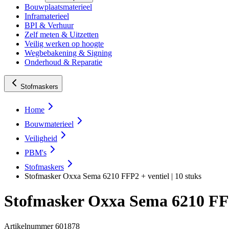
Bouwplaatsmaterieel
Inframaterieel
BPI & Verhuur
Zelf meten & Uitzetten
Veilig werken op hoogte
Wegbebakening & Signing
Onderhoud & Reparatie
Stofmaskers
Home
Bouwmaterieel
Veiligheid
PBM's
Stofmaskers
Stofmasker Oxxa Sema 6210 FFP2 + ventiel | 10 stuks
Stofmasker Oxxa Sema 6210 FFP2
Artikelnummer
601878