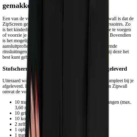
gemakkelijk uit te breiden
Een van de vele voordelen van een stofscherm van Zipwall is dat de
ZipScreen gemakkelijk is uit te breiden met tal van accessoires. Zo
is het kinderlijk eenvoudig om bijvoorbeeld een deur toe te voegen
of voorzie je de stofafscheiding eenvoudig van een rits. Bovendien
is het mogelijk de set uit te breiden met onder meer een
aansluitprofiel. Dankzij de twee meegeleverde zelfklevende
ritssluitingen kun je overal een doorgang creëren waar jij deze het
best kunt gebruiken.
Stofscherm ZipScreen 10 wordt compleet geleverd
Uiteraard wordt de ZipScreen 10 van Zipwall geheel compleet bij je
afgeleverd. Het complete pakket van de Zipscreen 5 van Zipwall
omvat de volgende onderdelen:
10 traploos uitschuifbare aluminium telescoop stangen (max.
3,60 m)
10 grip disks
10 kop- en plafondplaten
2 zelfklevende ritssluitingen
1 opberg- en transporttas
1 transparante folie 4 x 50 m (80 micron)