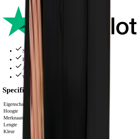
Snelle levering
Perfecte service
Alles ruim op voorraad
Wij denken altijd met je mee
Specificaties
Eigenschap
Waarde
Hoogte
3.60 m
Merknaam
Zipwall
Lengte
23.00 m
Kleur
Grijs