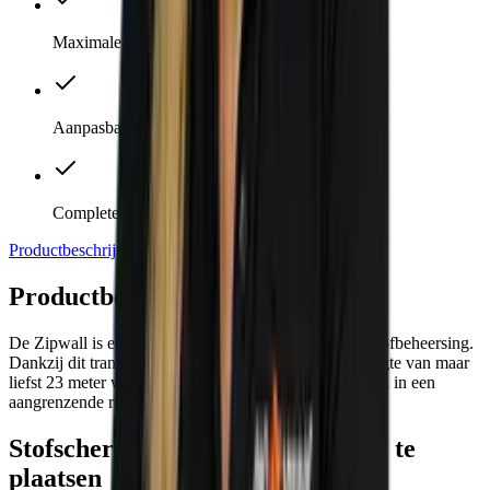
Maximale plafondhoogte: 360 cm
Aanpasbaar in lengte tot ca. 23 meter
Complete set
Productbeschrijving
Specificaties
Productbeschrijving
De Zipwall is een bijzonder doeltreffende vorm van stofbeheersing.
Dankzij dit transparante scherm met een maximale lengte van maar
liefst 23 meter wordt voorkomen dat stof kan neerdalen in een
aangrenzende ruimte.
Stofscherm is gemakkelijk en snel te
plaatsen