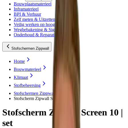
Bouwplaatsmaterieel
Inframaterieel
BPI & Verhuur
Zelf meten & Uitzetten
Veilig werken op hoogte
Wegbebakening & Signing
Onderhoud & Reparatie
Stofschermen Zippwall
Home
Bouwmaterieel
Klimaat
Stofbeheersing
Stofschermen Zippwall
Stofscherm Zipwall Screen 10 | set
Stofscherm Zipwall Screen 10 |
set