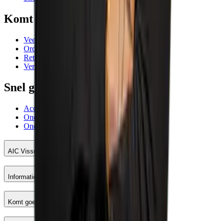
Komt goed
Veelgestelde vragen
Orderafhandeling
Retourneren
Verzending
Snel geregeld
Account AIC Visser
Onderhoud meetinstrumenten
Onderhoud en reparatie machines
AIC Visser
Informatie
Komt goed