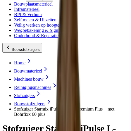
Bouwplaatsmaterieel
Inframaterieel
BPI & Verhuur
Zelf meten & Uitzetten
Veilig werken op hoogte
Wegbebakening & Signing
Onderhoud & Reparatie
Bouwstofzuigers
Home
Bouwmaterieel
Machines bouw
Reinigingsmachines
Stofzuigers
Bouwstofzuigers
Stofzuiger Starmix iPulse L-1635 Premium Plus + met
Bohrfixx 60 plus
Stofzuiger Starmix iPulse L-