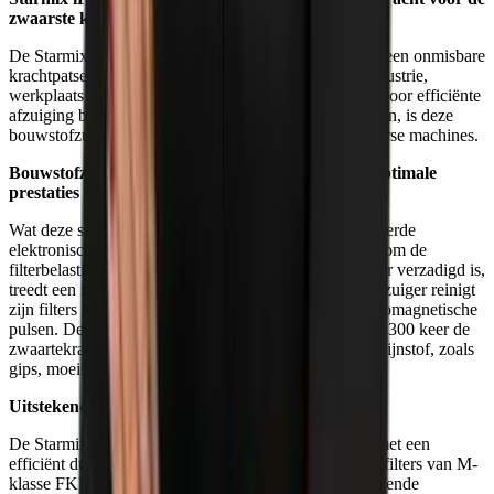
zwaarste klussen
De Starmix iPulse L-1635 Premium Plus stofzuiger is een onmisbare
krachtpatser voor de meest veeleisende taken in de industrie,
werkplaats of op de bouwplaats. Speciaal ontworpen voor efficiënte
afzuiging bij boor-, frees-, slijp- of zaagwerkzaamheden, is deze
bouwstofzuiger ideaal voor directe aansluiting op diverse machines.
Bouwstofzuiger met intelligente elektronica voor optimale
prestaties
Wat deze stofzuiger echt onderscheidt, is het geavanceerde
elektronische systeem dat gebruikmaakt van sensoren om de
filterbelasting in real-time te controleren. Zodra de filter verzadigd is,
treedt een indrukwekkende functie in werking: de stofzuiger reinigt
zijn filters in slechts 3,5 seconden met krachtige elektromagnetische
pulsen. Deze pulsen genereren krachten van meer dan 300 keer de
zwaartekracht, waardoor zelfs het meest hardnekkige fijnstof, zoals
gips, moeiteloos wordt uitgeschud.
Uitstekend filtersysteem voor duurzame prestaties
De Starmix iPulse L-1635 Premium Plus is uitgerust met een
efficiënt dual-filtersysteem met twee polyester cassettefilters van M-
klasse FKP 4800. Dit systeem staat garant voor uitstekende