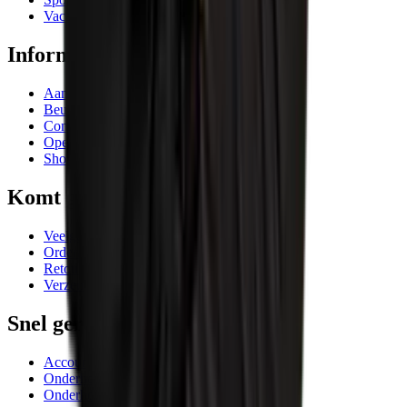
Vacatures
Informatie
Aanbiedingen
Beurzen en evenementen
Contactgegevens
Openingstijden
Showrooms
Komt goed
Veelgestelde vragen
Orderafhandeling
Retourneren
Verzending
Snel geregeld
Account AIC Visser
Onderhoud meetinstrumenten
Onderhoud en reparatie machines