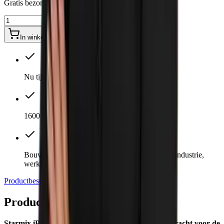
Gratis bezorgd.
In winkelwagen
Nu tijdelijk inclusief Bohrfixx 60 plus
1600 W | 35 liter inhoud | Stofklasse M
Bouwstofzuiger voor de zwaarste klussen in de industrie,
werkplaats of op de bouw
Productbeschrijving
Specificaties
Productbeschrijving
Starmix iPulse L-1635 Premium Plus stofzuiger: Kracht voor de