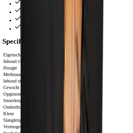
Snelle levering
Perfecte service
Alles ruim op voorraad
Wij denken altijd met je mee
Specificaties
Eigenschap
Waarde
Inhoud vloeistofopvang
22.00 l
Hoogte
92.00 cm
Merknaam
Starmix
Inhoud stofopvang
25.00 l
Gewicht
16.80 kg
Opgenomen vermogen
1600.00 W
Snoerlengte
8.00 m
Onderdruk
280.00 mBar
Kleur
Grijs/Rood
Slanglengte
5.00 m
Vermogen zuigmotor
1600 Watt