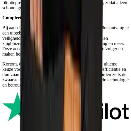
filtratieprestaties en vangt schadelijke deeltjes veilig op, zodat alleen
schone, gezonde lucht wordt uitgestoten.
Compleet met Accessoires
Bij aanschaf van de Starmix iPulse L-1635 Premium Plus ontvang je
een uitgebreide accessoireset, waaronder een 5-meter
veiligheidsslang, rubberen verloopstukken, roestvrijstalen
zuigbuizen, een voegenmondstuk, een Festool-koppeling en meer.
Deze accessoires verhogen de veelzijdigheid van de stofzuiger en
maken hem klaar voor uiteenlopende toepassingen.
Kortom, de Starmix iPulse L-1635 Premium Plus is de ultieme
keuze voor professionals die op zoek zijn naar kracht, efficiëntie en
duurzaamheid in één apparaat. Met deze stofzuiger worden zelfs de
zwaarste klussen beheersbaar, dankzij zijn geavanceerde technologie
en betrouwbare prestaties.