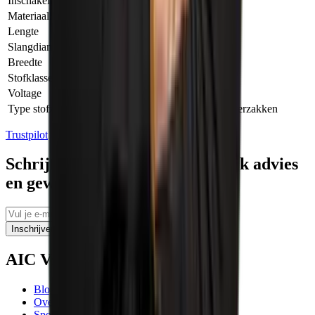
Inschakelautomaat
Ja
Materiaal
Kunststof
Lengte
53.00 cm
Slangdiameter
35.00 mm
Breedte
40.00 cm
Stofklasse
M
Voltage
230.00 V
Type stofzak
PE opvangzakken, Vliesfilterzakken
Trustpilot
Schrijf je in voor tips, persoonlijk advies
en geweldige aanbiedingen
Inschrijven
AIC Visser
Blogs
Over ons
Sponsoring