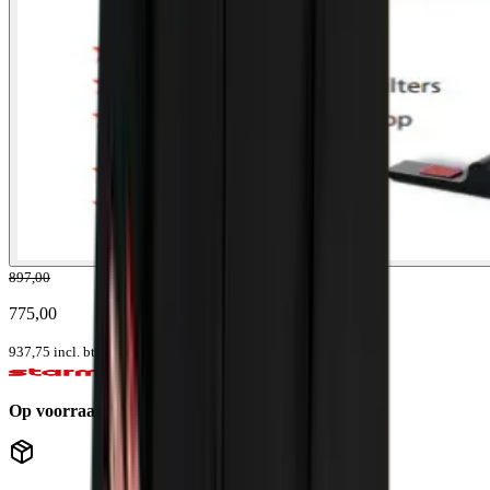
897,00
775,00
937,75
incl. btw
Op voorraad
Levertijd: 1-2 werkdagen