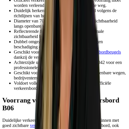
Officieel verkeersbord B06 dat aangeeft dat voorrang moet
worden verleend aan verkeer op de kruisende weg.
Duidelijk herkenbaar voorrang verlenen bord volgens de
richtlijnen van het RVV.
Diameter van 70 cm zorgt voor uitstekende zichtbaarheid
langs openbare wegen.
Reflecterende folie klasse 2/3 garandeert optimale
zichtbaarheid bij dag en nacht.
Dubbel omgezette rand beschermt het bord tegen
beschadiging en vervorming.
Geschikt voor montage met
standaard verkeersbordbeugels
dankzij de verstevigde rand.
Achterzijde uitgevoerd in verkeersgrijs RAL 7042 voor een
professionele afwerking.
Geschikt voor toepassing bij kruispunten op openbare wegen,
bedrijventerreinen en parkeerlocaties.
Voldoet volledig aan de wettelijke eisen voor officiële
verkeersborden binnen Nederland.
Voorrang verlenen bord - verkeersbord
B06
Duidelijke verkeerssituaties en veilige kruispunten beginnen met
goed zichtbare
verkeersborden
. Dit voorrang verlenen bord, ook