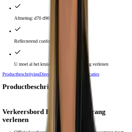
Afmeting: d70 d90 d110
Reflecterend conform eisen
U moet al het kruisende verkeer voorrang verlenen
Productbeschrijving
Direct meebestellen
Specificaties
Productbeschrijving
Verkeersbord B06 RVV: voorrang
verlenen