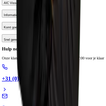
AIC Visser
Informatie
Komt goed
Snel geregeld
Hulp nodig?
Onze klantenservice staat elke werkdag van 8:00-17:00 voor je klaar
+31 (0)88 13 43 600