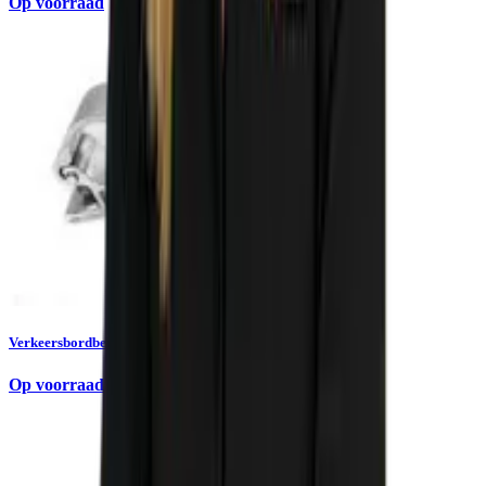
Op voorraad
Verkeersbordbeugel set | 2 stuks
Op voorraad