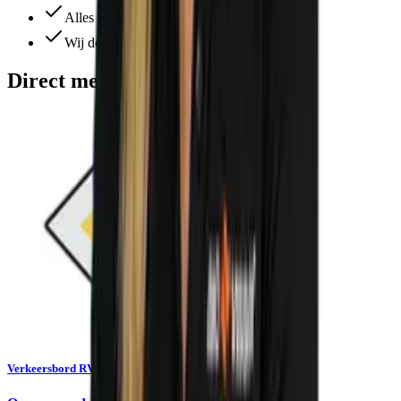
Alles ruim op voorraad
Wij denken altijd met je mee
Direct meebestellen
Verkeersbord RVV B01 - Voorrangsweg