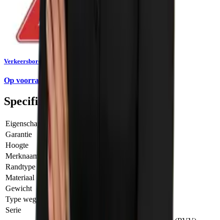
Verkeersbord RVV B04 - Voorrangskruising links
Op voorraad
Specificaties
Eigenschap
Waarde
Garantie
1 Jaar
Hoogte
58.00 cm
Merknaam
AIC Visser
Randtype
Dubbel omgeslagen rand (DOR)
Materiaal
Aluminium
Gewicht
4.00 kg
Type weg
Binnen de bebouwde kom (Type 1)
Serie
B=Voorrang