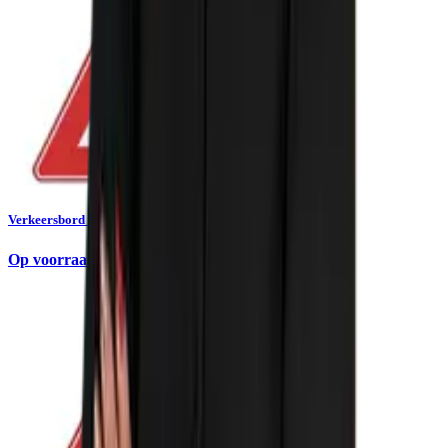
Verkeersbord RVV B03 - Voorrangskruising
Op voorraad