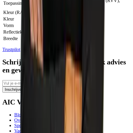
Informatiebord, Officieel verkeersbord (RVV),
Toepassing
Waarschuwingsbord
Kleur (RAL)
RAL 3020
Kleur
Rood/wit
Vorm
Driehoek
Reflectieklasse
2
Breedte
66.00 cm
Trustpilot
Schrijf je in voor tips, persoonlijk advies
en geweldige aanbiedingen
Inschrijven
AIC Visser
Blogs
Over ons
Sponsoring
Vacatures