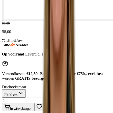
67,00
58,00
70,18
incl. btw
Op voorraad
Levertijd: 1-2 werkdagen
Verzendkosten
€12,50
. Bestellingen
boven de €750,- excl. btw
worden
GRATIS bezorgd
.
Driehoeksmaat
70.00 cm
In winkelwagen