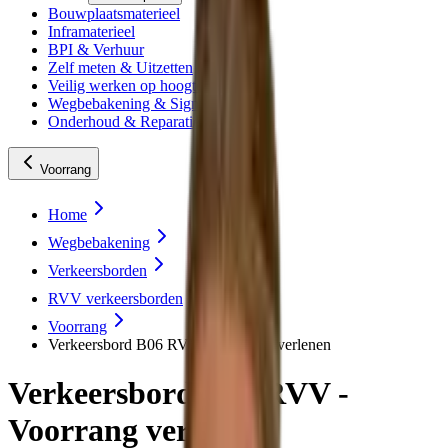
Bouwplaatsmaterieel
Inframaterieel
BPI & Verhuur
Zelf meten & Uitzetten
Veilig werken op hoogte
Wegbebakening & Signing
Onderhoud & Reparatie
Voorrang
Home
Wegbebakening
Verkeersborden
RVV verkeersborden
Voorrang
Verkeersbord B06 RVV - Voorrang verlenen
Verkeersbord B06 RVV -
Voorrang verlenen