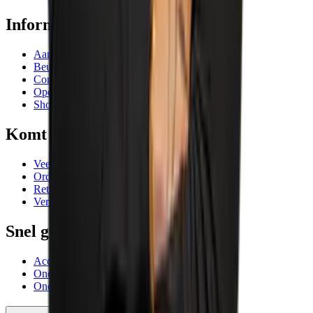
Informatie
Aanbiedingen
Beurzen en evenementen
Contactgegevens
Openingstijden
Showrooms
Komt goed
Veelgestelde vragen
Orderafhandeling
Retourneren
Verzending
Snel geregeld
Account AIC Visser
Onderhoud meetinstrumenten
Onderhoud en reparatie machines