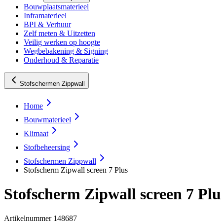
Bouwplaatsmaterieel
Inframaterieel
BPI & Verhuur
Zelf meten & Uitzetten
Veilig werken op hoogte
Wegbebakening & Signing
Onderhoud & Reparatie
Stofschermen Zippwall
Home
Bouwmaterieel
Klimaat
Stofbeheersing
Stofschermen Zippwall
Stofscherm Zipwall screen 7 Plus
Stofscherm Zipwall screen 7 Plu
Artikelnummer
148687