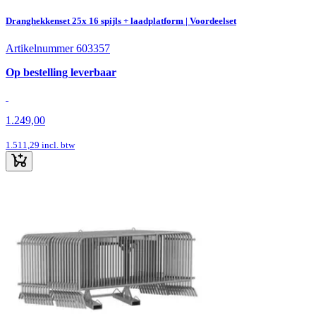
Dranghekkenset 25x 16 spijls + laadplatform | Voordeelset
Artikelnummer 603357
Op bestelling leverbaar
1.249,00
1.511,29
incl. btw