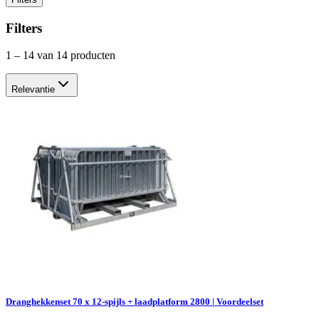
Filters
1
–
14
van 14 producten
Relevantie
Dranghekkenset 70 x 12-spijls + laadplatform 2800 | Voordeelset