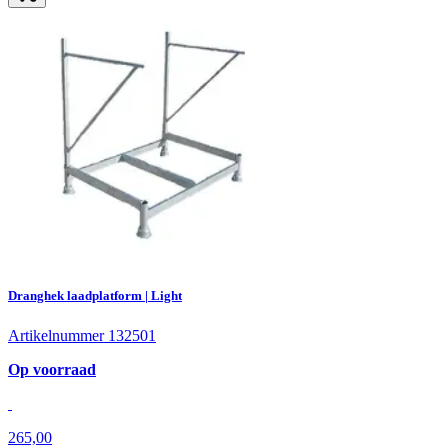
Dranghek laadplatform | Light
Artikelnummer 132501
Op voorraad
265,00