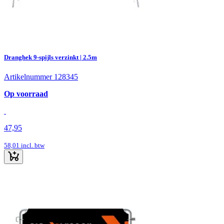
Dranghek 9-spijls verzinkt | 2.5m
Artikelnummer 128345
Op voorraad
47,95
58,01
incl. btw