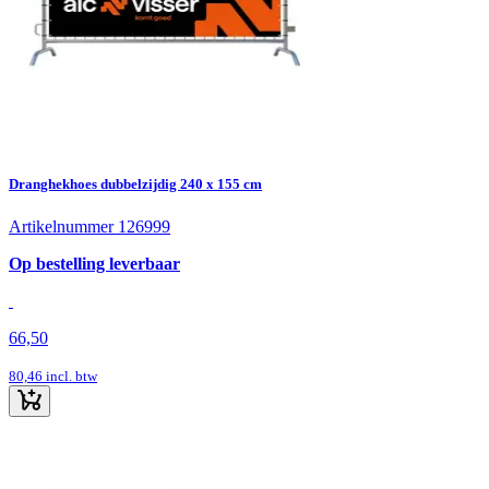
Dranghekhoes dubbelzijdig 240 x 155 cm
Artikelnummer 126999
Op bestelling leverbaar
66,50
80,46
incl. btw