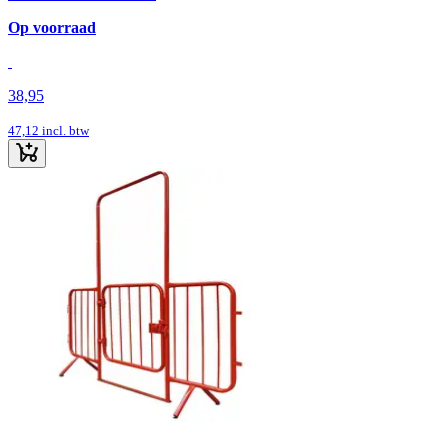
Op voorraad
38,95
47,12
incl. btw