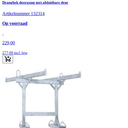
Dranghek doorgang met afsluitbare deur
Artikelnummer 132314
Op voorraad
229,00
277,09
incl. btw