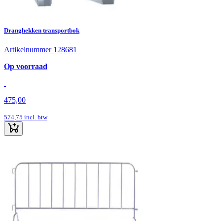
Dranghekken transportbok
Artikelnummer 128681
Op voorraad
475,00
574,75
incl. btw