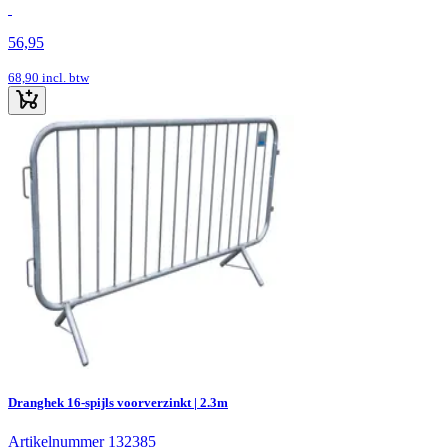
56,95
68,90
incl. btw
Dranghek 16-spijls voorverzinkt | 2.3m
Artikelnummer 132385