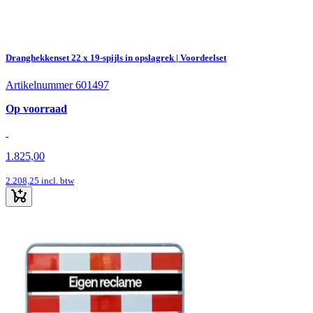
Dranghekkenset 22 x 19-spijls in opslagrek | Voordeelset
Artikelnummer 601497
Op voorraad
1.825,00
2.208,25
incl. btw