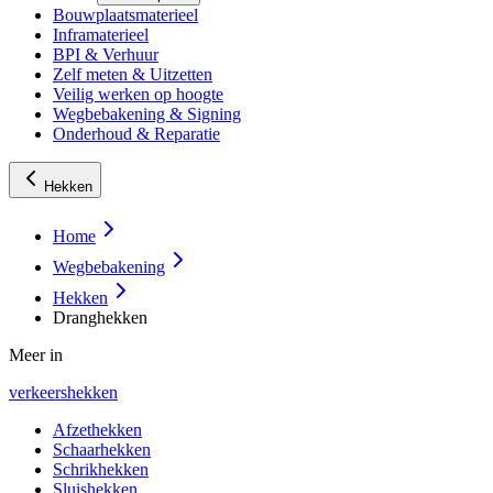
Bouwplaatsmaterieel
Inframaterieel
BPI & Verhuur
Zelf meten & Uitzetten
Veilig werken op hoogte
Wegbebakening & Signing
Onderhoud & Reparatie
Hekken
Home
Wegbebakening
Hekken
Dranghekken
Meer in
verkeershekken
Afzethekken
Schaarhekken
Schrikhekken
Sluishekken