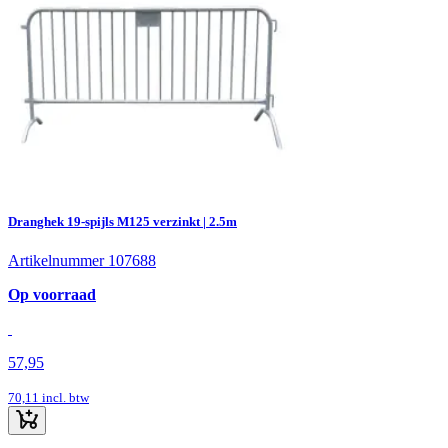
Dranghek 19-spijls M125 verzinkt | 2.5m
Artikelnummer 107688
Op voorraad
57,95
70,11
incl. btw