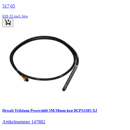
517,65
626,35
incl. btw
Dewalt Trilslang Powershift 5M/38mm kop DCPS3385-XJ
Artikelnummer 147882