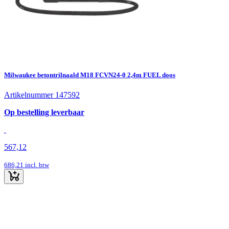
Milwaukee betontrilnaald M18 FCVN24-0 2,4m FUEL doos
Artikelnummer 147592
Op bestelling leverbaar
567,12
686,21
incl. btw