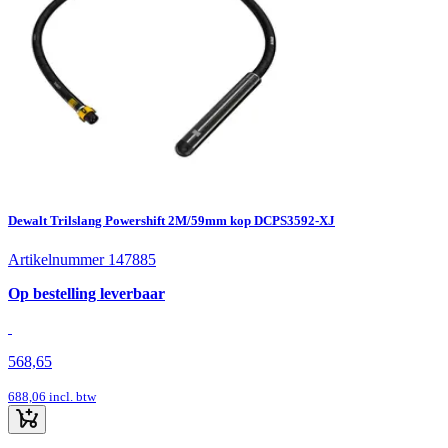
Dewalt Trilslang Powershift 2M/59mm kop DCPS3592-XJ
Artikelnummer 147885
Op bestelling leverbaar
568,65
688,06
incl. btw