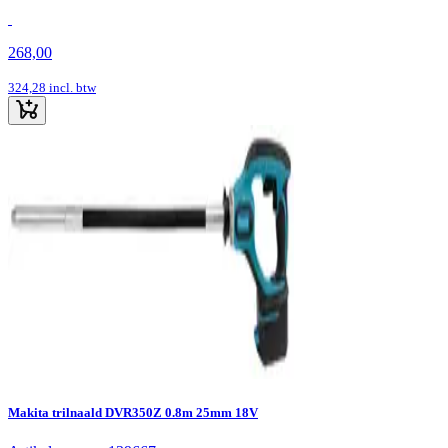
268,00
324,28
incl. btw
Makita trilnaald DVR350Z 0.8m 25mm 18V