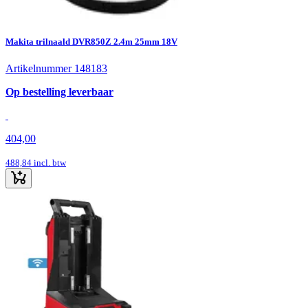
Makita trilnaald DVR850Z 2.4m 25mm 18V
Artikelnummer 148183
Op bestelling leverbaar
404,00
488,84
incl. btw