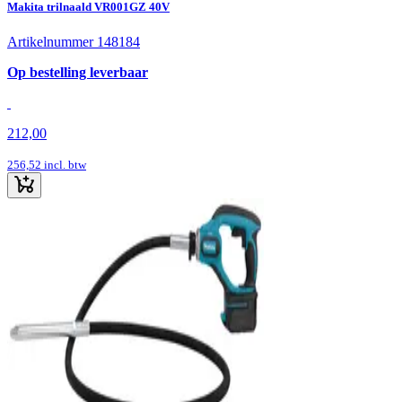
Makita trilnaald VR001GZ 40V
Artikelnummer 148184
Op bestelling leverbaar
212,00
256,52
incl. btw