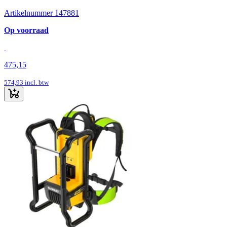
Artikelnummer 147881
Op voorraad
475,15
574,93
incl. btw