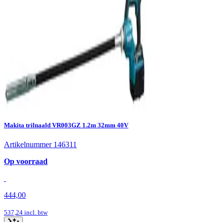
Makita trilnaald VR003GZ 1.2m 32mm 40V
Artikelnummer 146311
Op voorraad
444,00
537,24
incl. btw