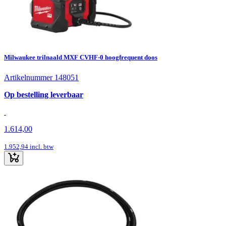
Milwaukee trilnaald MXF CVHF-0 hoogfrequent doos
Artikelnummer 148051
Op bestelling leverbaar
1.614,00
1.952,94
incl. btw