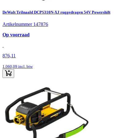
DeWalt Trilnaald DCPS310N-XJ ruggedragen 54V Powershift
Artikelnummer 147876
Op voorraad
876,11
1.060,09
incl. btw