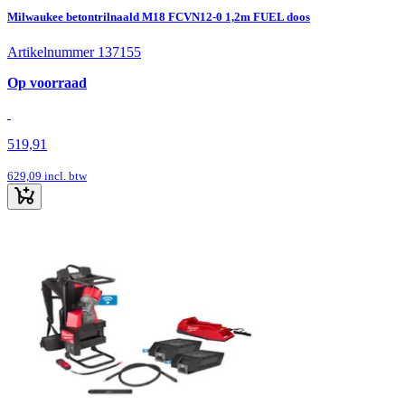
Milwaukee betontrilnaald M18 FCVN12-0 1,2m FUEL doos
Artikelnummer 137155
Op voorraad
519,91
629,09
incl. btw