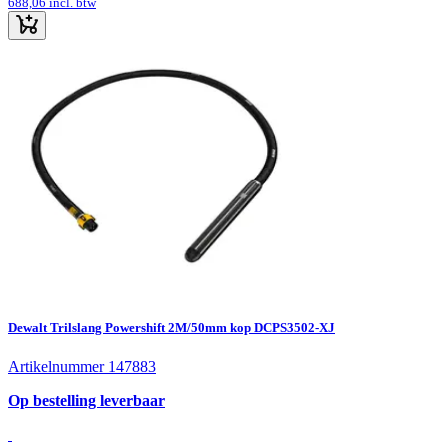
688,06
incl. btw
Dewalt Trilslang Powershift 2M/50mm kop DCPS3502-XJ
Artikelnummer 147883
Op bestelling leverbaar