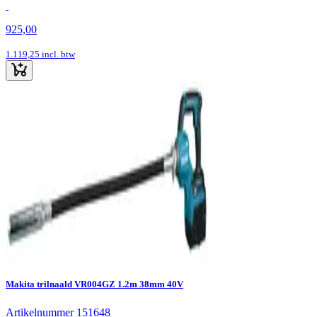
925,00
1.119,25
incl. btw
Makita trilnaald VR004GZ 1.2m 38mm 40V
Artikelnummer 151648