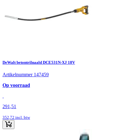
DeWalt betontrilnaald DCE531N-XJ 18V
Artikelnummer 147459
Op voorraad
291,51
352,72
incl. btw