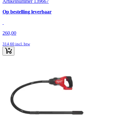
Artikelnummer 139667
Op bestelling leverbaar
260,00
314,60
incl. btw