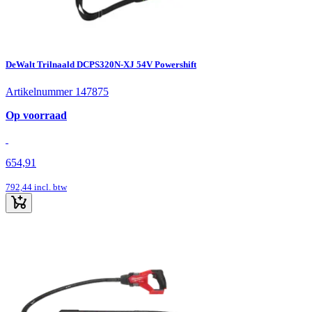
DeWalt Trilnaald DCPS320N-XJ 54V Powershift
Artikelnummer 147875
Op voorraad
654,91
792,44
incl. btw