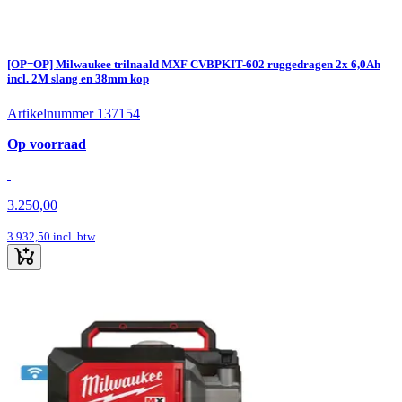
[OP=OP] Milwaukee trilnaald MXF CVBPKIT-602 ruggedragen 2x 6,0Ah
incl. 2M slang en 38mm kop
Artikelnummer 137154
Op voorraad
3.250,00
3.932,50
incl. btw