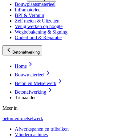
Bouwplaatsmaterieel
Inframaterieel
BPI & Verhuur
Zelf meten & Uitzetten
Veilig werken op hoogte
Wegbebakening & Signing
Onderhoud & Reparatie
Betonafwerking
Home
Bouwmaterieel
Beton en Metselwerk
Betonafwerking
Trilnaalden
Meer in
beton-en-metselwerk
Afwerkspanen en trilbalken
Vlindermachines