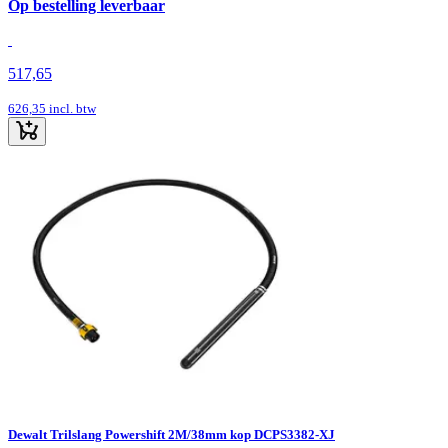
Op bestelling leverbaar
517,65
626,35
incl. btw
Dewalt Trilslang Powershift 2M/38mm kop DCPS3382-XJ