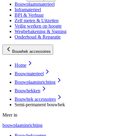
Bouwplaatsmaterieel
Inframaterieel
BPI & Verhuur
Zelf meten & Uitzetten
Veilig werken op hoogte
Wegbebakening & Signing
Onderhoud & Reparatie
Bouwhek accessoires
Home
Bouwmaterieel
Bouwplaatsinrichting
Bouwhekken
Bouwhek accessoires
Semi-permanent bouwhek
Meer in
bouwplaatsinrichting
Bouwhekvoeten