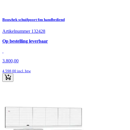
Bouwhek schuifpoort 6m handbediend
Artikelnummer 132428
Op bestelling leverbaar
3.800,00
4.598,00
incl. btw