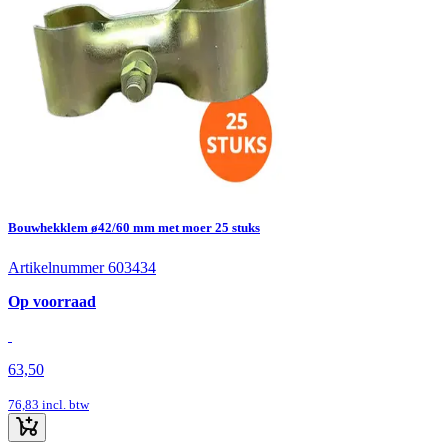
Bouwhekklem ø42/60 mm met moer 25 stuks
Artikelnummer 603434
Op voorraad
63,50
76,83
incl. btw