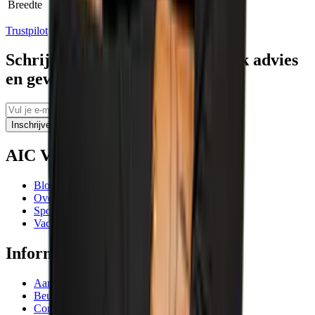
Breedte
140.00 mm
Trustpilot
Schrijf je in voor tips, persoonlijk advies
en geweldige aanbiedingen
Inschrijven
AIC Visser
Blogs
Over ons
Sponsoring
Vacatures
Informatie
Aanbiedingen
Beurzen en evenementen
Contactgegevens