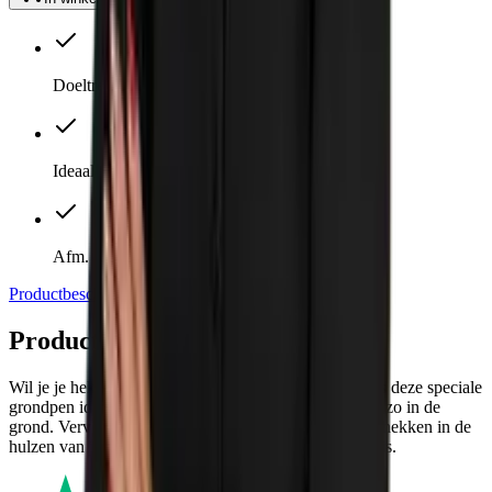
Doeltreffend en betaalbaar
Ideaal bij te weinig ruimte voor blokken
Afm. 140 x 600 x 80 mm
Productbeschrijving
Specificaties
Productbeschrijving
Wil je je hekwerk semi-permanent aanbrengen? Dan is deze speciale
grondpen ideaal! Deze ram je dankzij de scherpe punt zo in de
grond. Vervolgens zet je de ronde buizen van je bouwhekken in de
hulzen van je bouwhek en je hekwerk staat als een huis.