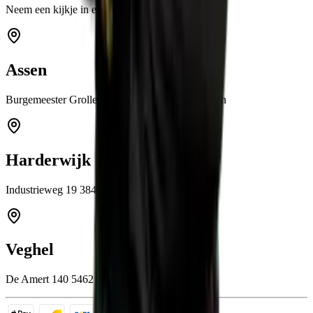
Neem een kijkje in een van onze showrooms
Assen
Burgemeester Grollemanweg 12a 9405 TN Assen
Harderwijk
Industrieweg 19 3846 BB Harderwijk
Veghel
De Amert 140 5462 GH Veghel