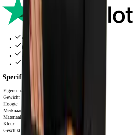
Snelle levering
Perfecte service
Alles ruim op voorraad
Wij denken altijd met je mee
Specificaties
Eigenschap
Waarde
Gewicht
2.80 kg
Hoogte
600.00 mm
Merknaam
Heras
Materiaal
Verzinkt Staal
Kleur
Zilver
Geschikt voor
Bouwhek