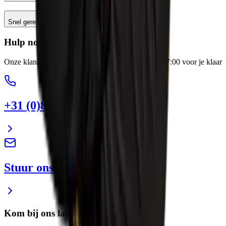
Snel geregeld
Hulp nodig?
Onze klantenservice staat elke werkdag van 8:00-17:00 voor je klaar
+31 (0)88 13 43 600
Stuur ons een e-mail
Kom bij ons langs