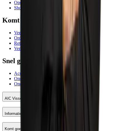
Openingstijden
Showrooms
Komt goed
Veelgestelde vragen
Orderafhandeling
Retourneren
Verzending
Snel geregeld
Account AIC Visser
Onderhoud meetinstrumenten
Onderhoud en reparatie machines
AIC Visser
Informatie
Komt goed