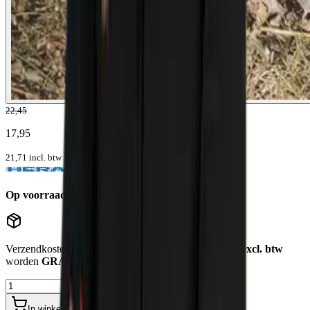
22,45
17,95
21,71
incl. btw
Op voorraad
Levertijd: 1-2 werkdagen
Verzendkosten
€12,50
. Bestellingen
boven de €750,- excl. btw
worden
GRATIS bezorgd
.
In winkelwagen