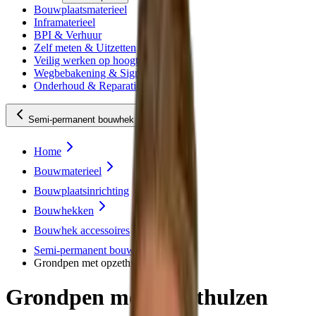
Bouwplaatsmaterieel
Inframaterieel
BPI & Verhuur
Zelf meten & Uitzetten
Veilig werken op hoogte
Wegbebakening & Signing
Onderhoud & Reparatie
Semi-permanent bouwhek
Home
Bouwmaterieel
Bouwplaatsinrichting
Bouwhekken
Bouwhek accessoires
Semi-permanent bouwhek
Grondpen met opzethulzen Heras
Grondpen met opzethulzen