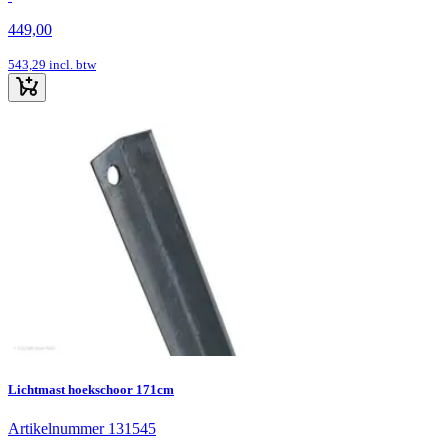
449,00
543,29
incl. btw
Lichtmast hoekschoor 171cm
Artikelnummer 131545