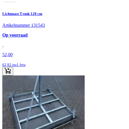
Lichtmast T-stuk 120 cm
Artikelnummer 131543
Op voorraad
52,00
62,92
incl. btw