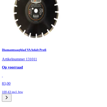
Diamantzaagblad VA Asfalt Profi
Artikelnummer 131011
Op voorraad
83,00
100,43
incl. btw