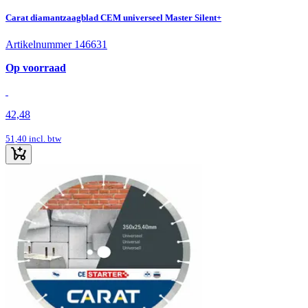
Carat diamantzaagblad CEM universeel Master Silent+
Artikelnummer 146631
Op voorraad
42,48
51,40
incl. btw