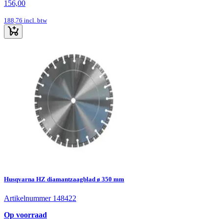
156,00
188,76
incl. btw
Husqvarna HZ diamantzaagblad ø 350 mm
Artikelnummer 148422
Op voorraad