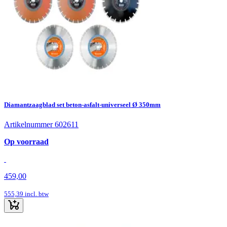
Diamantzaagblad set beton-asfalt-universeel Ø 350mm
Artikelnummer 602611
Op voorraad
459,00
555,39
incl. btw