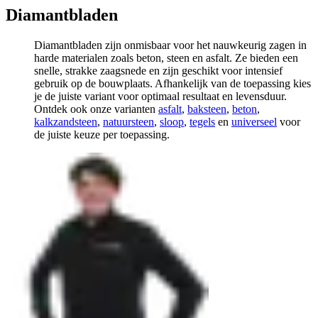
Diamantbladen
Diamantbladen zijn onmisbaar voor het nauwkeurig zagen in
harde materialen zoals beton, steen en asfalt. Ze bieden een
snelle, strakke zaagsnede en zijn geschikt voor intensief
gebruik op de bouwplaats. Afhankelijk van de toepassing kies
je de juiste variant voor optimaal resultaat en levensduur.
Ontdek ook onze varianten
asfalt
,
baksteen
,
beton
,
kalkzandsteen
,
natuursteen
,
sloop
,
tegels
en
universeel
voor
de juiste keuze per toepassing.