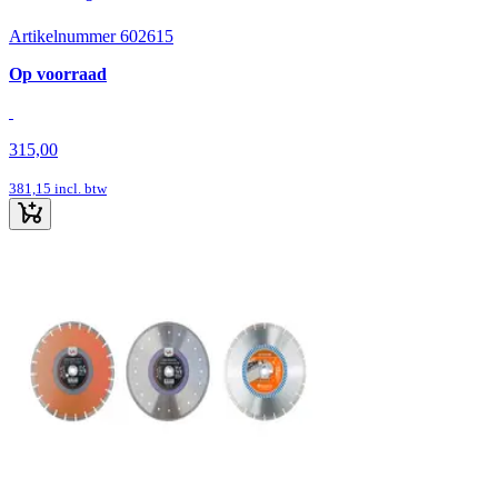
Artikelnummer 602615
Op voorraad
315,00
381,15
incl. btw