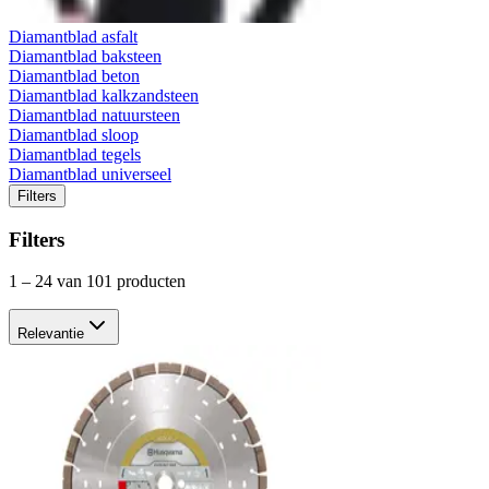
Diamantblad asfalt
Diamantblad baksteen
Diamantblad beton
Diamantblad kalkzandsteen
Diamantblad natuursteen
Diamantblad sloop
Diamantblad tegels
Diamantblad universeel
Filters
Filters
1
–
24
van 101 producten
Relevantie