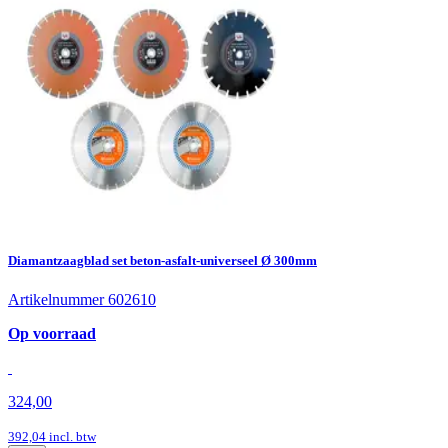
Diamantzaagblad set beton-asfalt-universeel Ø 300mm
Artikelnummer 602610
Op voorraad
324,00
392,04
incl. btw