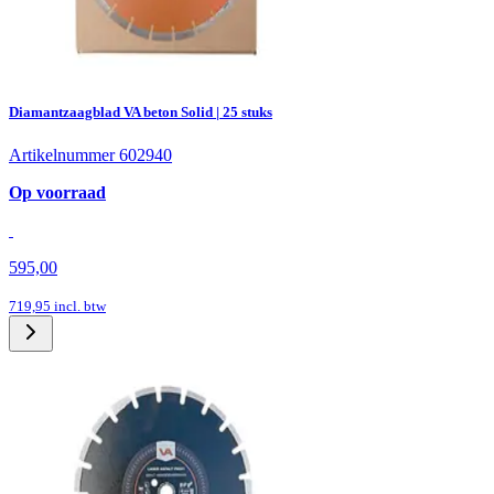
Diamantzaagblad VA beton Solid | 25 stuks
Artikelnummer 602940
Op voorraad
595,00
719,95
incl. btw