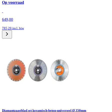
Op voorraad
649,00
785,29
incl. btw
Diamantzaagblad set keramisch-beton-universeel Ø 350mm