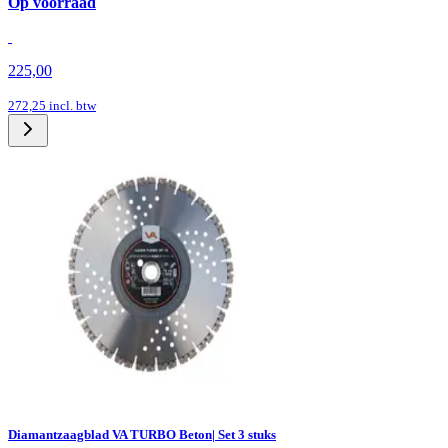
Op voorraad
225,00
272,25
incl. btw
Diamantzaagblad VA TURBO Beton| Set 3 stuks