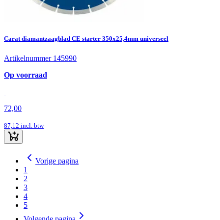
Carat diamantzaagblad CE starter 350x25,4mm universeel
Artikelnummer 145990
Op voorraad
72,00
87,12
incl. btw
Vorige pagina
1
2
3
4
5
Volgende pagina