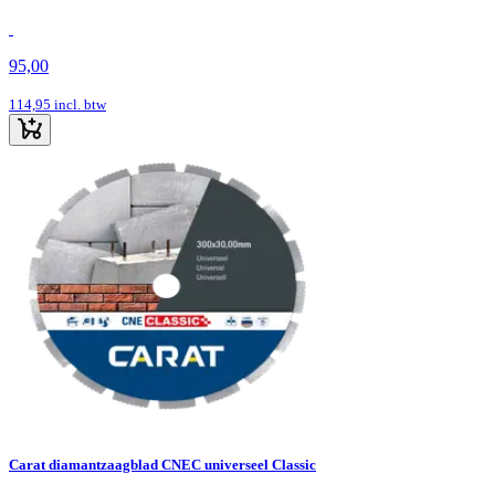
95,00
114,95
incl. btw
Carat diamantzaagblad CNEC universeel Classic