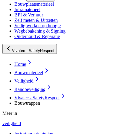
Bouwplaatsmaterieel
Inframaterieel
BPI & Verhuur
Zelf meten & Uitzetten
Veilig werken op hoogte
Wegbebakening & Signing
Onderhoud & Reparatie
Vivatec - SafetyRespect
Home
Bouwmaterieel
Veiligheid
Randbeveiliging
Vivatec - SafetyRespect
Bouwtrappen
Meer in
veiligheid
Instortvoorzieningen