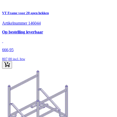
VT Frame voor 20 open hekken
Artikelnummer 146044
Op bestelling leverbaar
666,95
807,00
incl. btw