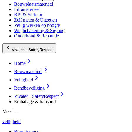
Bouwplaatsmaterieel
Inframaterieel
BPI & Verhuur
Zelf meten & Uitzetten
Veilig werken op hoogte
Wegbebakening & Signing
Onderhoud & Reparatie
Vivatec - SafetyRespect
Home
Bouwmaterieel
Veiligheid
Randbeveiliging
Vivatec - SafetyRespect
Emballage & transport
Meer in
veiligheid
Bouwtrappen