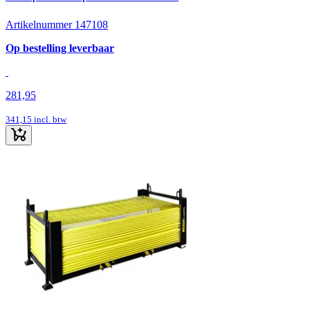
Artikelnummer 147108
Op bestelling leverbaar
281,95
341,15
incl. btw