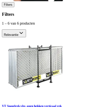
Filters
Filters
1
–
6
van 6 producten
Relevantie
VT Stapelrek t.bv. open hekken verticaal rek