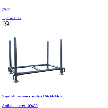
29,95
36,23
incl. btw
Stapelrek met vaste staanders 130x70x70cm
Artikelnummer 109430