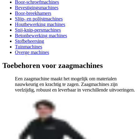
Boor-schroefmachines
Bevestigingsmachines
Boor-breekhamers
Slijp- en polijstmachines
Houtbewerking machines
Snij-knip-persmachines
Betonbewerking machines
Stofbeheersing
Tuinmachines
Overge machines
Toebehoren voor zaagmachines
Een zaagmachine maakt het mogelijk om materialen
nauwkeurig en krachtig te zagen. Zaagmachines zijn
veelzijdig, robuust en leverbaar in verschillende uitvoeringen.