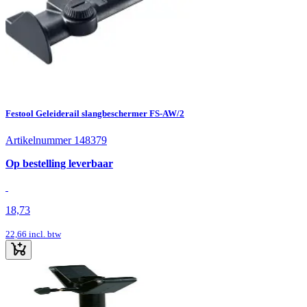
Festool Geleiderail slangbeschermer FS-AW/2
Artikelnummer 148379
Op bestelling leverbaar
18,73
22,66
incl. btw