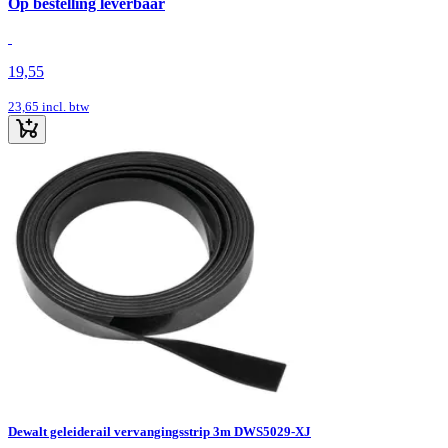
Op bestelling leverbaar
19,55
23,65
incl. btw
Dewalt geleiderail vervangingsstrip 3m DWS5029-XJ