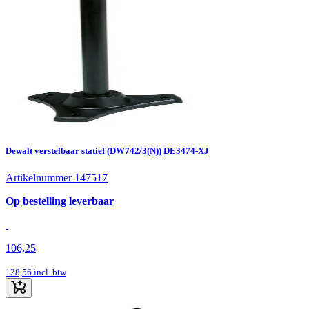
Dewalt verstelbaar statief (DW742/3(N)) DE3474-XJ
Artikelnummer 147517
Op bestelling leverbaar
106,25
128,56
incl. btw