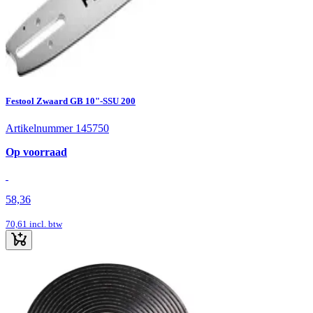
Festool Zwaard GB 10"-SSU 200
Artikelnummer 145750
Op voorraad
58,36
70,61
incl. btw