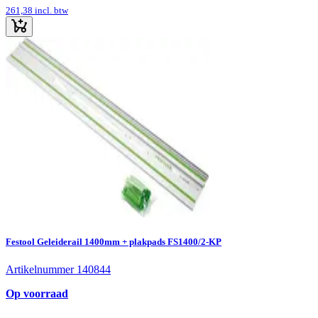
261,38
incl. btw
Festool Geleiderail 1400mm + plakpads FS1400/2-KP
Artikelnummer 140844
Op voorraad