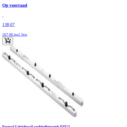
Op voorraad
138,07
167,06
incl. btw
Festool Geleiderail verbindingsstuk FSV/2