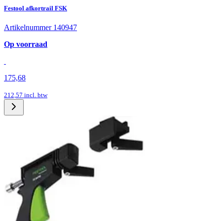
Festool afkortrail FSK
Artikelnummer 140947
Op voorraad
175,68
212,57
incl. btw