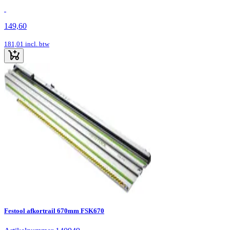
149,60
181,01
incl. btw
Festool afkortrail 670mm FSK670