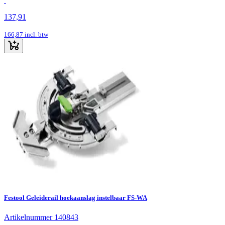
137,91
166,87
incl. btw
Festool Geleiderail hoekaanslag instelbaar FS-WA
Artikelnummer 140843