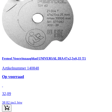
Festool Voorritszaagblad UNIVERSAL DIA 47x2,5x6,35 T1
Artikelnummer 140848
Op voorraad
32,09
38,82
incl. btw