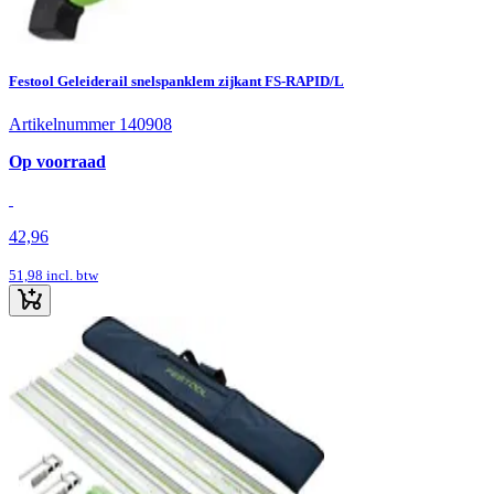
Festool Geleiderail snelspanklem zijkant FS-RAPID/L
Artikelnummer 140908
Op voorraad
42,96
51,98
incl. btw