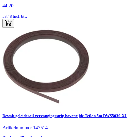
44,20
53,48
incl. btw
Dewalt geleiderail vervangingsstrip bovenzijde Teflon 5m DWS5030-XJ
Artikelnummer 147514