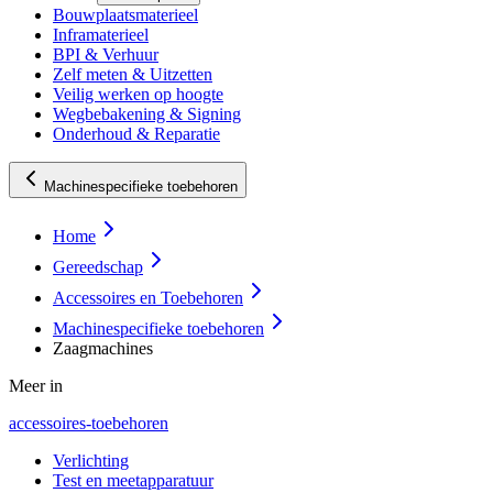
Bouwplaatsmaterieel
Inframaterieel
BPI & Verhuur
Zelf meten & Uitzetten
Veilig werken op hoogte
Wegbebakening & Signing
Onderhoud & Reparatie
Machinespecifieke toebehoren
Home
Gereedschap
Accessoires en Toebehoren
Machinespecifieke toebehoren
Zaagmachines
Meer in
accessoires-toebehoren
Verlichting
Test en meetapparatuur