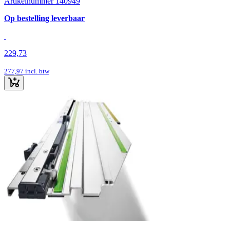
Artikelnummer 140949
Op bestelling leverbaar
229,73
277,97
incl. btw