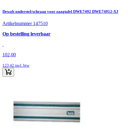
Dewalt onderstel/schraag voor zaagtafel DWE7492 DWE74912-XJ
Artikelnummer 147510
Op bestelling leverbaar
102,00
123,42
incl. btw