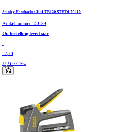
Stanley Handtacker 3in1 TR120 STHT6-70410
Artikelnummer 140189
Op bestelling leverbaar
27,70
33,51
incl. btw