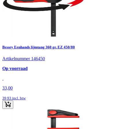
Bessey Eenhands lijmtang 360 gr. EZ 450/80
Artikelnummer 146450
Op voorraad
33,00
39,93
incl. btw