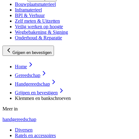
Bouwplaatsmaterieel
Inframaterieel
BPI & Verhuur
Zelf meten & Uitzetten
Veilig werken op hoogte
Wegbebakening & Signing
Onderhoud & Reparatie
Grijpen en bevestigen
Home
Gereedschap
Handgereedschap
Grijpen en bevestigen
Klemmen en bankschroeven
Meer in
handgereedschap
Diversen
Ratels en accessoires