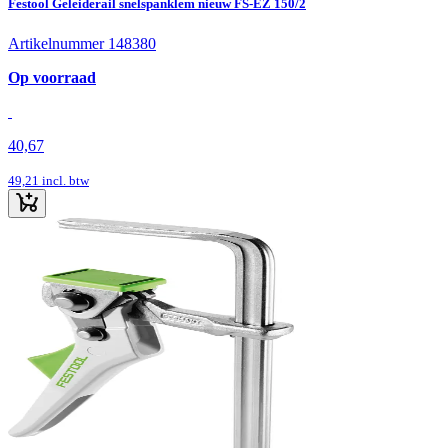
Festool Geleiderail snelspanklem nieuw FS-EZ 150/2
Artikelnummer 148380
Op voorraad
40,67
49,21
incl. btw