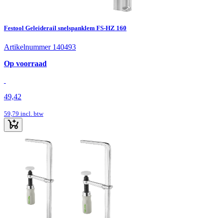
Festool Geleiderail snelspanklem FS-HZ 160
Artikelnummer 140493
Op voorraad
49,42
59,79
incl. btw