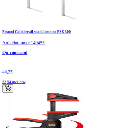
Festool Geleiderail spanklemmen FSZ 300
Artikelnummer 140455
Op voorraad
44,25
53,54
incl. btw