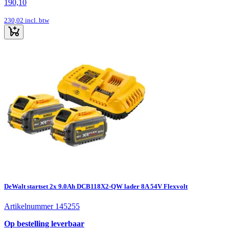
190,10
230,02
incl. btw
DeWalt startset 2x 9.0Ah DCB118X2-QW lader 8A 54V Flexvolt
Artikelnummer 145255
Op bestelling leverbaar