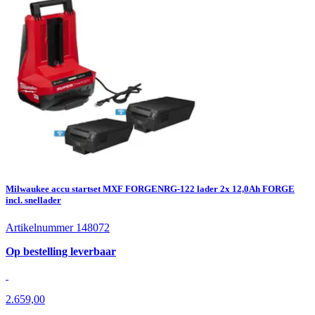
Milwaukee accu startset MXF FORGENRG-122 lader 2x 12,0Ah FORGE
incl. snellader
Artikelnummer 148072
Op bestelling leverbaar
2.659,00