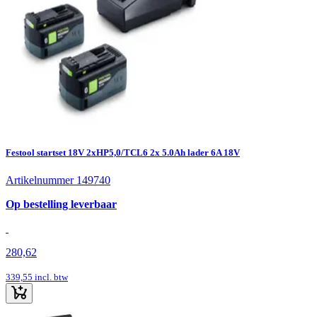
Festool startset 18V 2xHP5,0/TCL6 2x 5.0Ah lader 6A 18V
Artikelnummer 149740
Op bestelling leverbaar
280,62
339,55
incl. btw