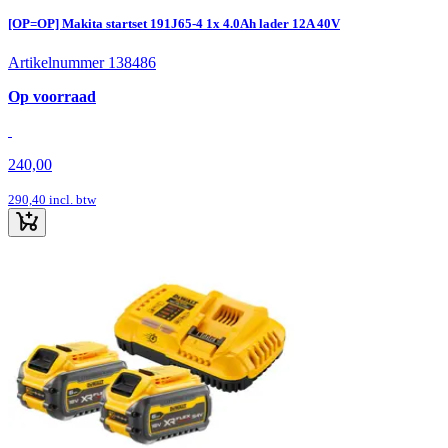
[OP=OP] Makita startset 191J65-4 1x 4.0Ah lader 12A 40V
Artikelnummer 138486
Op voorraad
240,00
290,40
incl. btw