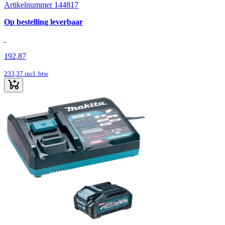
Artikelnummer 144817
Op bestelling leverbaar
192,87
233,37
incl. btw