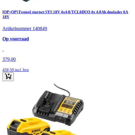
[OP=OP] Festool startset SYS 18V 4x4,0/TCL6DUO 4x 4.0Ah duolader 6A
18V
Artikelnummer 140849
Op voorraad
379,00
458,59
incl. btw