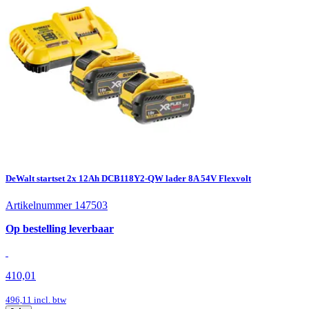
DeWalt startset 2x 12Ah DCB118Y2-QW lader 8A 54V Flexvolt
Artikelnummer 147503
Op bestelling leverbaar
410,01
496,11
incl. btw