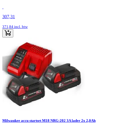
307,31
371,84
incl. btw
Milwaukee accu startset M18 NRG-202 3A lader 2x 2,0Ah