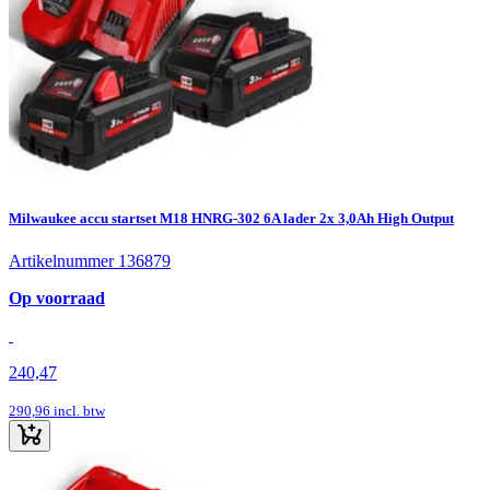
Milwaukee accu startset M18 HNRG-302 6A lader 2x 3,0Ah High Output
Artikelnummer 136879
Op voorraad
240,47
290,96
incl. btw