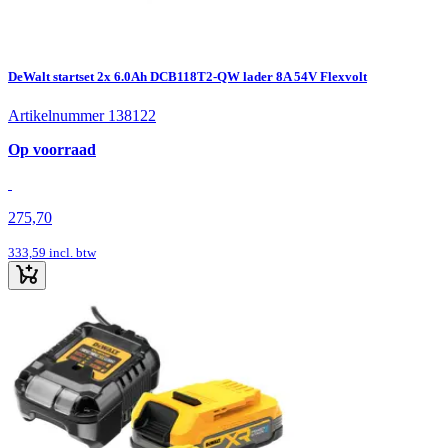
DeWalt startset 2x 6.0Ah DCB118T2-QW lader 8A 54V Flexvolt
Artikelnummer 138122
Op voorraad
275,70
333,59
incl. btw