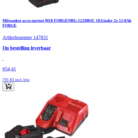
Milwaukee accu startset M18 FORGENRG-122DBSC 18A lader 2x 12,0Ah
FORGE
Artikelnummer 147831
Op bestelling leverbaar
654,41
791,83
incl. btw