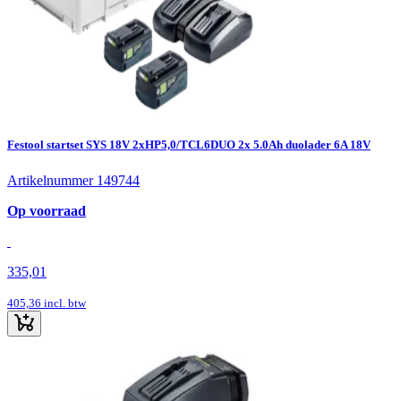
Festool startset SYS 18V 2xHP5,0/TCL6DUO 2x 5.0Ah duolader 6A 18V
Artikelnummer 149744
Op voorraad
335,01
405,36
incl. btw