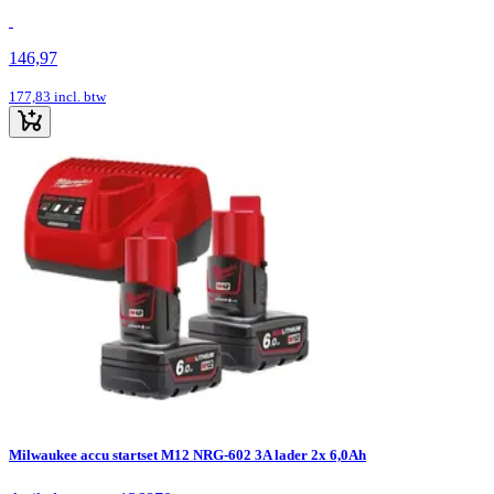
146,97
177,83
incl. btw
Milwaukee accu startset M12 NRG-602 3A lader 2x 6,0Ah