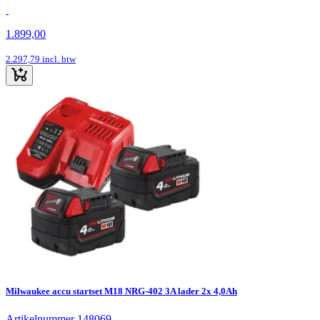
1.899,00
2.297,79
incl. btw
Milwaukee accu startset M18 NRG-402 3A lader 2x 4,0Ah
Artikelnummer 148069