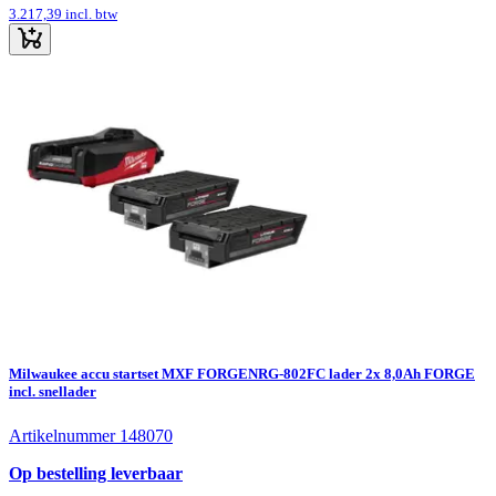
3.217,39
incl. btw
Milwaukee accu startset MXF FORGENRG-802FC lader 2x 8,0Ah FORGE
incl. snellader
Artikelnummer 148070
Op bestelling leverbaar