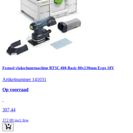
Festool vlakschuurmachine RTSC 400-Basic 80x130mm Ergo 18V
Artikelnummer 141031
Op voorraad
307,44
372,00
incl. btw