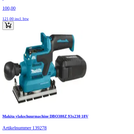
100,00
121,00
incl. btw
Makita vlakschuurmachine DBO380Z 93x230 18V
Artikelnummer 139278