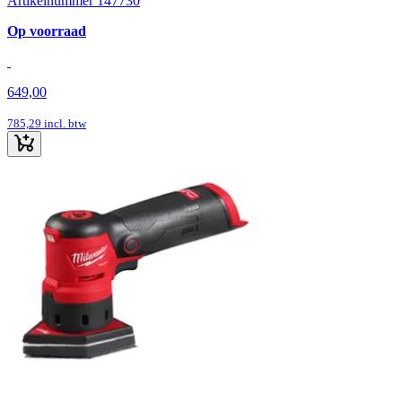
Artikelnummer 147730
Op voorraad
649,00
785,29
incl. btw