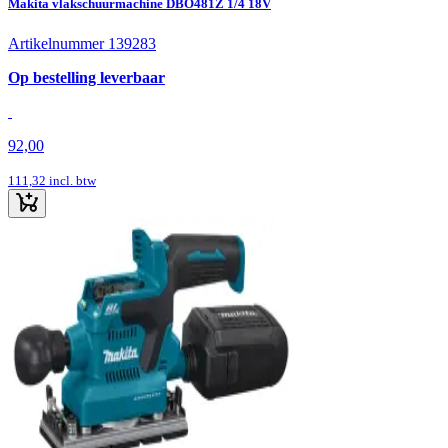
Makita vlakschuurmachine DBO481Z 1/4 18V
Artikelnummer 139283
Op bestelling leverbaar
92,00
111,32
incl. btw