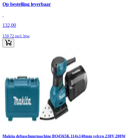
Op bestelling leverbaar
132,00
159,72
incl. btw
Makita deltaschuurmachine BO4565K 114x140mm velcro 230V 200W