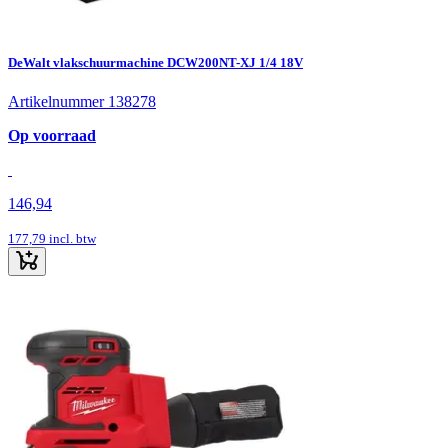
DeWalt vlakschuurmachine DCW200NT-XJ 1/4 18V
Artikelnummer 138278
Op voorraad
146,94
177,79
incl. btw