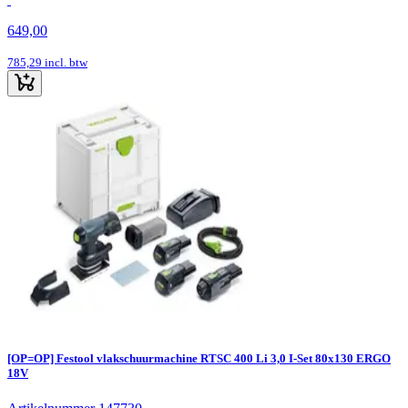
649,00
785,29
incl. btw
[OP=OP] Festool vlakschuurmachine RTSC 400 Li 3,0 I-Set 80x130 ERGO
18V