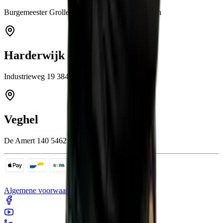
Burgemeester Grollemanweg 12a 9405 TN Assen
Harderwijk
Industrieweg 19 3846 BB Harderwijk
Veghel
De Amert 140 5462 GH Veghel
Algemene voorwaarden
Cookies
Sitemap
Privacy