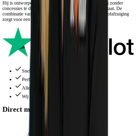
Hij is ontworpen om langdurig en efficiënt te gebruiken zonder
concessies te doen aan de kwaliteit van het schuurresultaat. De
combinatie van snoerloos werken en een uitstekende stofafzuiging
zorgt voor een schone en gezonde werkomgeving.
Snelle levering
Perfecte service
Alles ruim op voorraad
Wij denken altijd met je mee
Direct meebestellen