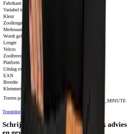
577507
Fabrikant
Variabel toerental
Ja
Kleur
Groen/Wit/Zwart
Zoollengte
150.00 MILLIMETER
Merknaam
Festool
Wordt geleverd in
Systainer³ Gereedschapsbox
Lengte
396.00 MILLIMETER
Velcro
Ja
Zoolbreedte
100.00 MILLIMETER
Platform
BP 18 Li
Uitslag excentrisch
2.00 MILLIMETER
EAN
4014549413272
Breedte
296.00 MILLIMETER
Klemmen
Nee
10000.00
Toeren p/min
ROTATIONAL_SPEED_PER_MINUTE
Trustpilot
Schrijf je in voor tips, persoonlijk advies
en geweldige aanbiedingen