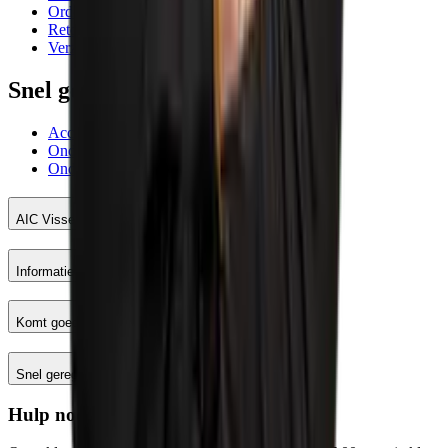
Orderafhandeling
Retourneren
Verzending
Snel geregeld
Account AIC Visser
Onderhoud meetinstrumenten
Onderhoud en reparatie machines
AIC Visser
Informatie
Komt goed
Snel geregeld
Hulp nodig?