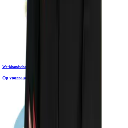
Werkhandschoen Showa 310 Grip groen
Op voorraad