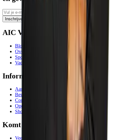
Inschrijven
AIC Visser
Blogs
Over ons
Sponsoring
Vacatures
Informatie
Aanbiedingen
Beurzen en evenementen
Contactgegevens
Openingstijden
Showrooms
Komt goed
Veelgestelde vragen