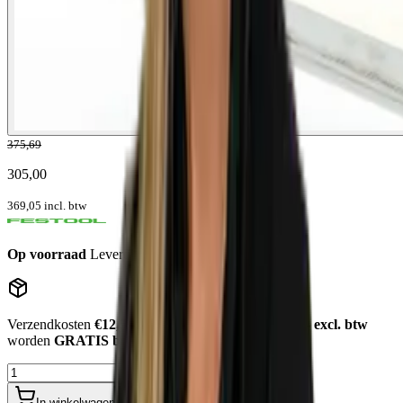
375,69
305,00
369,05
incl. btw
Op voorraad
Levertijd: 1-2 werkdagen
Verzendkosten
€12,50
. Bestellingen
boven de €750,- excl. btw
worden
GRATIS bezorgd
.
In winkelwagen