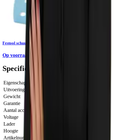
Festool schuurpapier Granat STF DELTA/9 100 stuks
Op voorraad
Specificaties
Eigenschap
Waarde
Uitvoering
DTSC 400-Basic
Gewicht
1.00 KILOGRAM
Garantie
3 Jaar na registratie bij fabrikant
Aantal accu's
Geen accu's meegeleverd
Voltage
18.00 VOLT
Lader
Nee
Hoogte
187.00 MILLIMETER
Artikelnummer