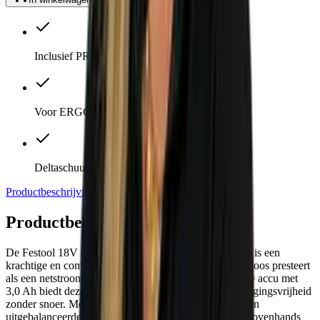
Inclusief PROTECTOR en Systainer
Voor ERGO-accu of netstroom
Deltaschuurzool van 100 x 150/7 mm
Productbeschrijving
Direct meebestellen
Specificaties
Productbeschrijving
De Festool 18V deltaschuurmachine DTSC 400-Basic is een
krachtige en compacte accu-schuurmachine die moeiteloos presteert
als een netstroomapparaat. Dankzij de 18V Bluetooth® accu met
3,0 Ah biedt deze machine optimale mobiliteit en bewegingsvrijheid
zonder snoer. Met een gewicht van slechts 1,4 kg en een
uitgebalanceerde gewichtsverdeling is hij ideaal voor bovenhands