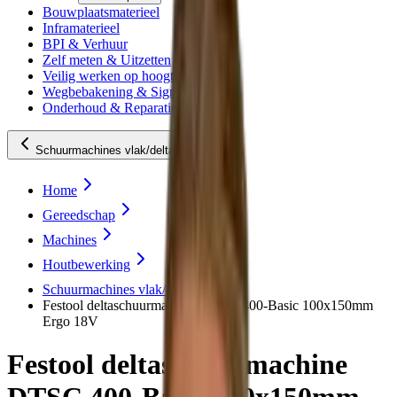
Bouwplaatsmaterieel
Inframaterieel
BPI & Verhuur
Zelf meten & Uitzetten
Veilig werken op hoogte
Wegbebakening & Signing
Onderhoud & Reparatie
Schuurmachines vlak/delta
Home
Gereedschap
Machines
Houtbewerking
Schuurmachines vlak/delta
Festool deltaschuurmachine DTSC 400-Basic 100x150mm
Ergo 18V
Festool deltaschuurmachine