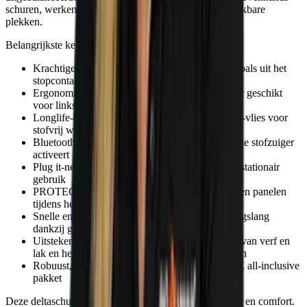
schuren, werken op verticale vlakken en moeilijk bereikbare
plekken.
Belangrijkste kenmerken:
Krachtige 18V EC-TEC motor voor prestaties zoals uit het
stopcontact
Ergonomisch ontwerp met softgrip en schakelaar geschikt
voor links- en rechtshandigen
Longlife-stofopvangzak van duurzaam polyester-vlies voor
stofvrij werken
Bluetooth® accu die automatisch een compatibele stofzuiger
activeert
Plug it-netadapter voor onbegrensde looptijd en stationair
gebruik
PROTECTOR voor bescherming van kozijnen en panelen
tijdens het schuren
Snelle en veilige aansluiting van stofzak of afzuigslang
dankzij geïntegreerde bajonetafsluiting
Uitstekend geschikt voor fijnschuren, afschuren van verf en
lak en het werken op kleine, smalle oppervlakken
Robuust, duurzaam en inclusief 3 jaar SERVICE all-inclusive
pakket
Deze deltaschuurmachine combineert mobiliteit, kracht en comfort.