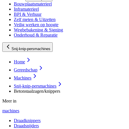
Bouwplaatsmaterieel
Inframaterieel
BPI & Verhuur
Zelf meten & Uitzetten
Veilig werken op hoogte
Wegbebakening & Signing
Onderhoud & Reparatie
Snij-knip-persmachines
Home
Gereedschap
Machines
Snij-knip-persmachines
Betonstaalzagen/knippers
Meer in
machines
Draadknippers
Draadsnijders