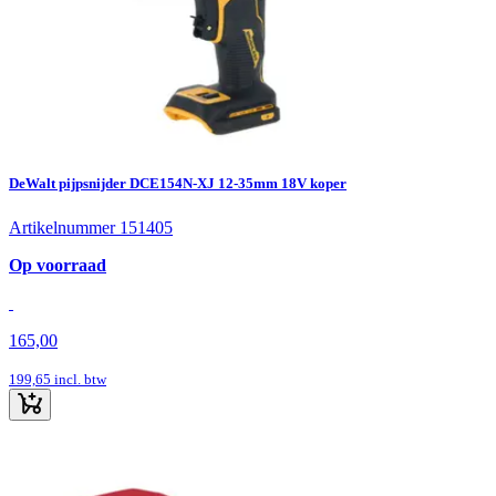
DeWalt pijpsnijder DCE154N-XJ 12-35mm 18V koper
Artikelnummer 151405
Op voorraad
165,00
199,65
incl. btw