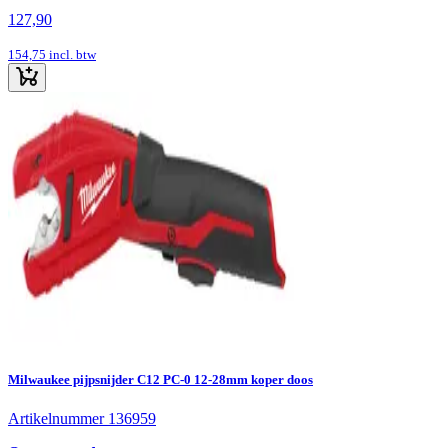
127,90
154,75
incl. btw
Milwaukee pijpsnijder C12 PC-0 12-28mm koper doos
Artikelnummer 136959