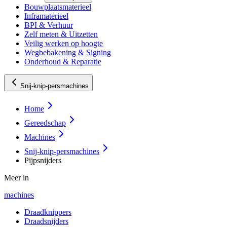
Bouwplaatsmaterieel
Inframaterieel
BPI & Verhuur
Zelf meten & Uitzetten
Veilig werken op hoogte
Wegbebakening & Signing
Onderhoud & Reparatie
Snij-knip-persmachines
Home
Gereedschap
Machines
Snij-knip-persmachines
Pijpsnijders
Meer in
machines
Draadknippers
Draadsnijders