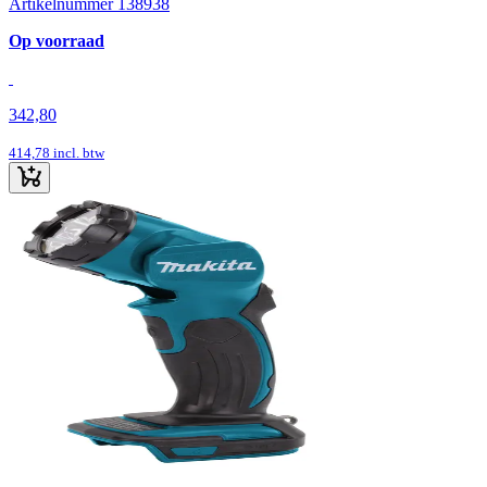
Artikelnummer 138938
Op voorraad
342,80
414,78
incl. btw