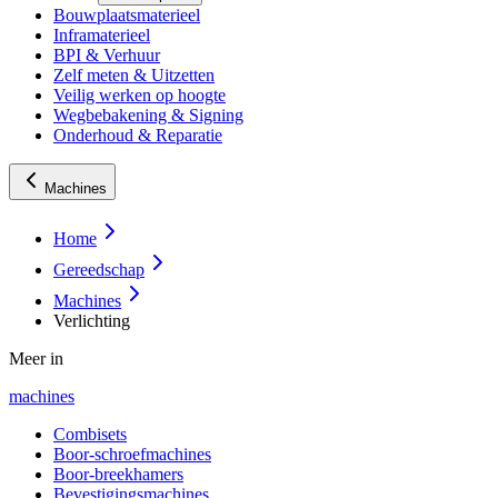
Bouwplaatsmaterieel
Inframaterieel
BPI & Verhuur
Zelf meten & Uitzetten
Veilig werken op hoogte
Wegbebakening & Signing
Onderhoud & Reparatie
Machines
Home
Gereedschap
Machines
Verlichting
Meer in
machines
Combisets
Boor-schroefmachines
Boor-breekhamers
Bevestigingsmachines