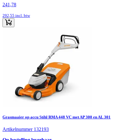
241,78
292,55
incl. btw
Grasmaaier op accu Stihl RMA 448 VC met AP 300 en AL 301
Artikelnummer 132193
Op bestelling leverbaar