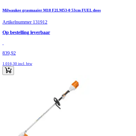
Milwaukee grasmaaier M18 F2LM53-0 53cm FUEL doos
Artikelnummer 131912
Op bestelling leverbaar
839,92
1.016,30
incl. btw