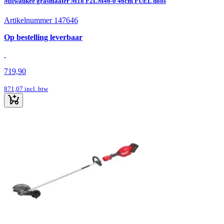
Milwaukee grasmaaier M18 F2LM46-0 46cm FUEL doos
Artikelnummer 147646
Op bestelling leverbaar
719,90
871,07
incl. btw