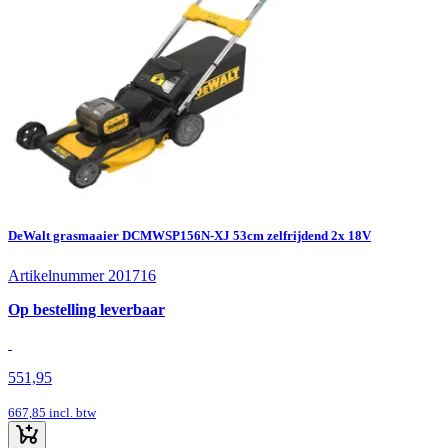
DeWalt grasmaaier DCMWSP156N-XJ 53cm zelfrijdend 2x 18V
Artikelnummer 201716
Op bestelling leverbaar
551,95
667,85
incl. btw