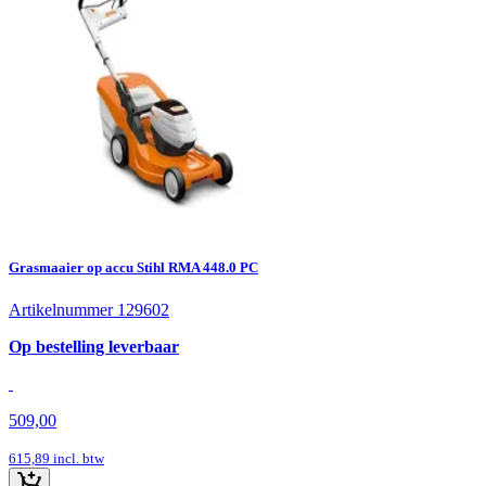
Grasmaaier op accu Stihl RMA 448.0 PC
Artikelnummer 129602
Op bestelling leverbaar
509,00
615,89
incl. btw