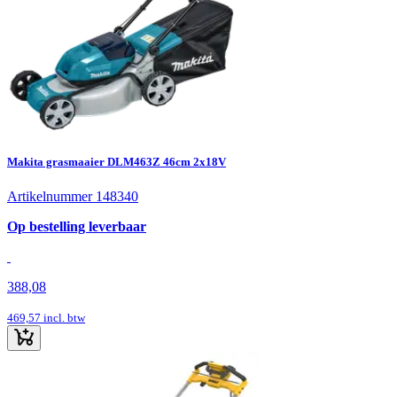
Makita grasmaaier DLM463Z 46cm 2x18V
Artikelnummer 148340
Op bestelling leverbaar
388,08
469,57
incl. btw