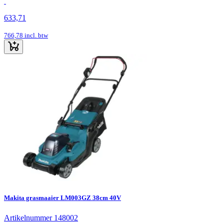
633,71
766,78
incl. btw
Makita grasmaaier LM003GZ 38cm 40V
Artikelnummer 148002