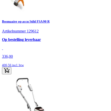
Bosmaaier op accu Stihl FSA 90 R
Artikelnummer 129612
Op bestelling leverbaar
336,00
406,56
incl. btw