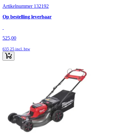
Artikelnummer 132192
Op bestelling leverbaar
525,00
635,25
incl. btw