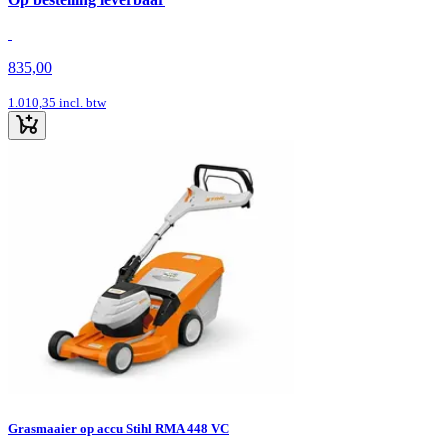
835,00
1.010,35
incl. btw
Grasmaaier op accu Stihl RMA 448 VC