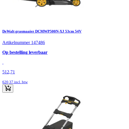
DeWalt grasmaaier DCMWP500N-XJ 53cm 54V
Artikelnummer 147486
Op bestelling leverbaar
512,71
620,37
incl. btw