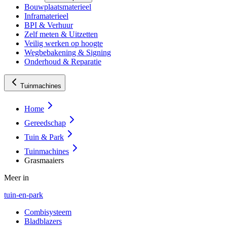
Bouwplaatsmaterieel
Inframaterieel
BPI & Verhuur
Zelf meten & Uitzetten
Veilig werken op hoogte
Wegbebakening & Signing
Onderhoud & Reparatie
Tuinmachines
Home
Gereedschap
Tuin & Park
Tuinmachines
Grasmaaiers
Meer in
tuin-en-park
Combisysteem
Bladblazers