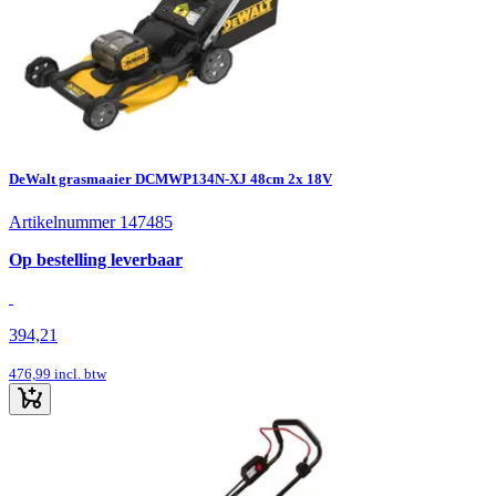
DeWalt grasmaaier DCMWP134N-XJ 48cm 2x 18V
Artikelnummer 147485
Op bestelling leverbaar
394,21
476,99
incl. btw