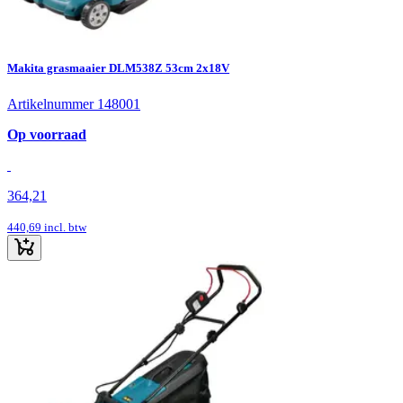
Makita grasmaaier DLM538Z 53cm 2x18V
Artikelnummer 148001
Op voorraad
364,21
440,69
incl. btw