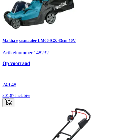
Makita grasmaaier LM004GZ 43cm 40V
Artikelnummer 148232
Op voorraad
249,48
301,87
incl. btw