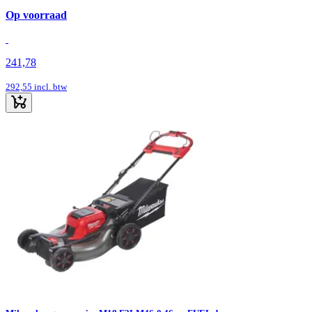
Op voorraad
241,78
292,55
incl. btw