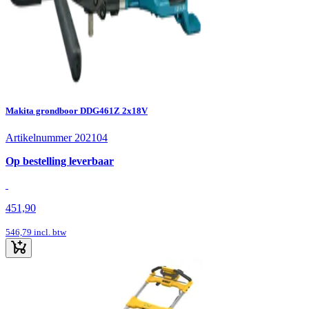
Makita grondboor DDG461Z 2x18V
Artikelnummer 202104
Op bestelling leverbaar
451,90
546,79
incl. btw