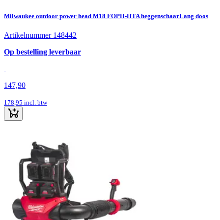
Milwaukee outdoor power head M18 FOPH-HTA heggenschaarLang doos
Artikelnummer 148442
Op bestelling leverbaar
147,90
178,95
incl. btw