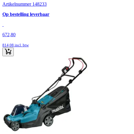
Artikelnummer 148233
Op bestelling leverbaar
672,80
814,08
incl. btw