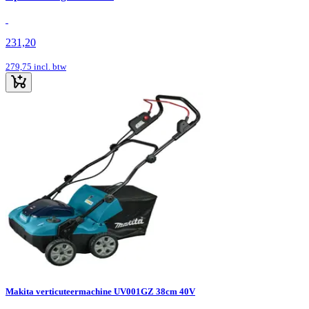
231,20
279,75
incl. btw
Makita verticuteermachine UV001GZ 38cm 40V