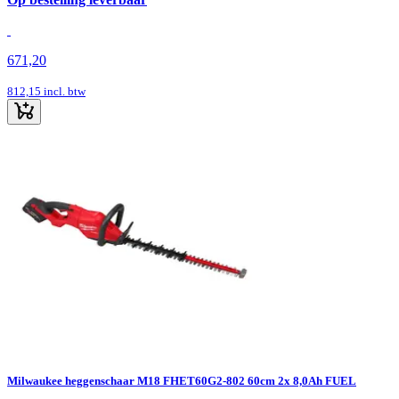
671,20
812,15
incl. btw
Milwaukee heggenschaar M18 FHET60G2-802 60cm 2x 8,0Ah FUEL