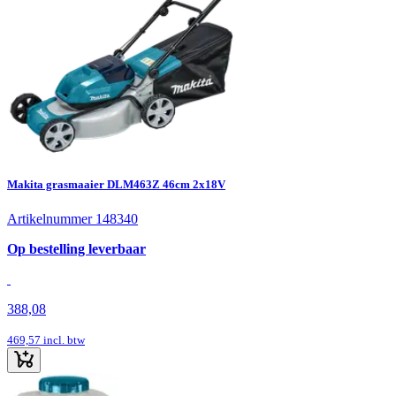
Makita grasmaaier DLM463Z 46cm 2x18V
Artikelnummer 148340
Op bestelling leverbaar
388,08
469,57
incl. btw