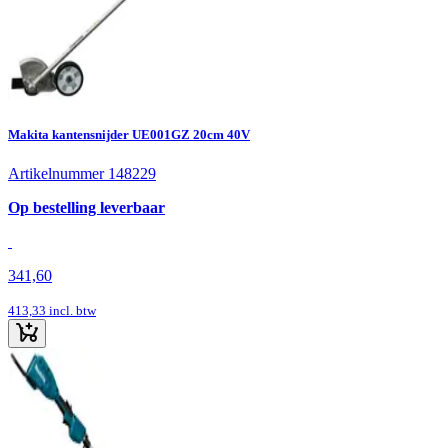
Makita kantensnijder UE001GZ 20cm 40V
Artikelnummer 148229
Op bestelling leverbaar
341,60
413,33
incl. btw