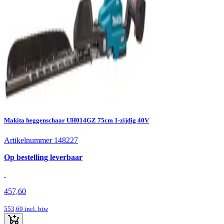
Makita heggenschaar UH014GZ 75cm 1-zijdig 40V
Artikelnummer 148227
Op bestelling leverbaar
457,60
553,69
incl. btw