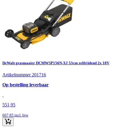
DeWalt grasmaaier DCMWSP156N-XJ 53cm zelfrijdend 2x 18V
Artikelnummer 201716
Op bestelling leverbaar
551,95
667,85
incl. btw