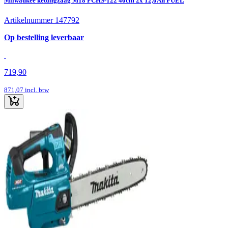
Milwaukee kettingzaag M18 FCHS-122 40cm 2x 12,0Ah FUEL
Artikelnummer 147792
Op bestelling leverbaar
719,90
871,07
incl. btw