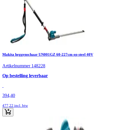
Makita heggenschaar UN001GZ 60-227cm op steel 40V
Artikelnummer 148228
Op bestelling leverbaar
394,40
477,22
incl. btw