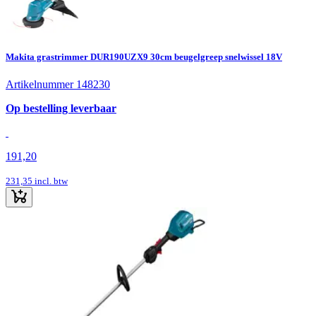
Makita grastrimmer DUR190UZX9 30cm beugelgreep snelwissel 18V
Artikelnummer 148230
Op bestelling leverbaar
191,20
231,35
incl. btw