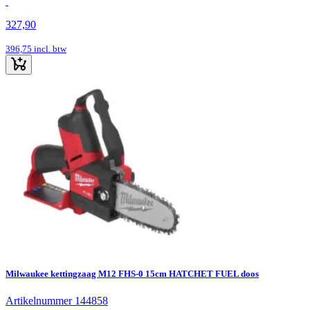
327,90
396,75
incl. btw
Milwaukee kettingzaag M12 FHS-0 15cm HATCHET FUEL doos
Artikelnummer 144858