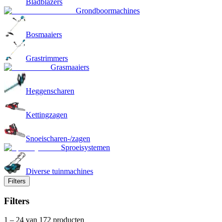
Bladblazers
Grondboormachines
Bosmaaiers
Grastrimmers
Grasmaaiers
Heggenscharen
Kettingzagen
Snoeischaren-/zagen
Sproeisystemen
Diverse tuinmachines
Filters
Filters
1
–
24
van 172 producten