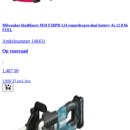
Milwaukee bladblazer M18 F2BPB-124 ruggedragen dual battery 4x 12,0Ah
FUEL
Artikelnummer 148431
Op voorraad
1.487,90
1.800,35
incl. btw