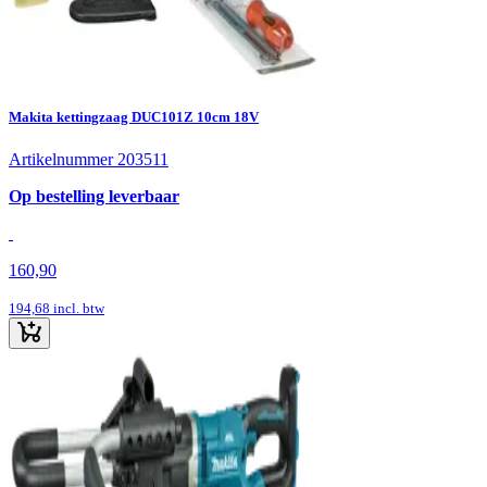
Makita kettingzaag DUC101Z 10cm 18V
Artikelnummer 203511
Op bestelling leverbaar
160,90
194,68
incl. btw