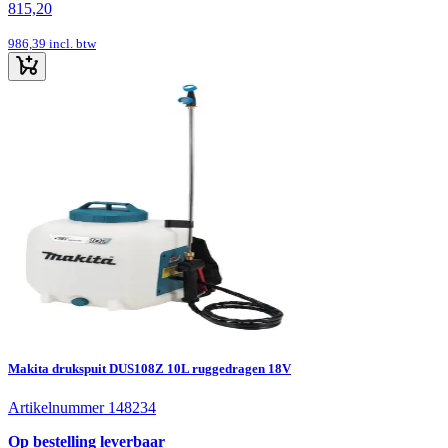
815,20
986,39
incl. btw
Makita drukspuit DUS108Z 10L ruggedragen 18V
Artikelnummer 148234
Op bestelling leverbaar