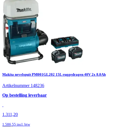
Makita nevelspuit PM001GL202 15L ruggedragen 40V 2x 8.0Ah
Artikelnummer 148236
Op bestelling leverbaar
1.311,20
1.586,55
incl. btw