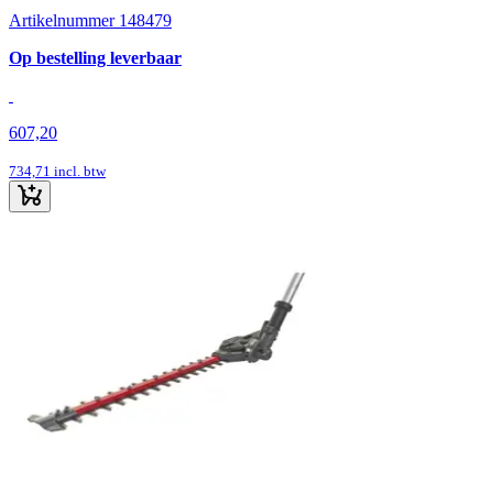
Artikelnummer 148479
Op bestelling leverbaar
607,20
734,71
incl. btw