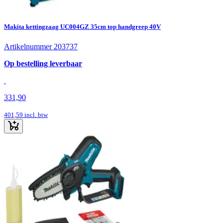
Makita kettingzaag UC004GZ 35cm top handgreep 40V
Artikelnummer 203737
Op bestelling leverbaar
331,90
401,59
incl. btw