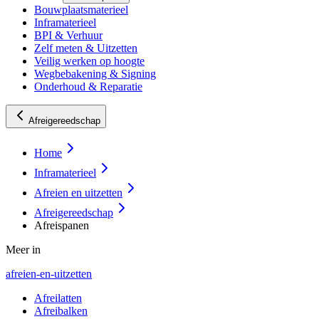
Bouwplaatsmaterieel
Inframaterieel
BPI & Verhuur
Zelf meten & Uitzetten
Veilig werken op hoogte
Wegbebakening & Signing
Onderhoud & Reparatie
Afreigereedschap
Home
Inframaterieel
Afreien en uitzetten
Afreigereedschap
Afreispanen
Meer in
afreien-en-uitzetten
Afreilatten
Afreibalken