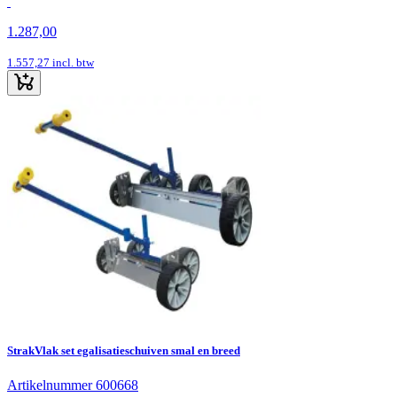
1.287,00
1.557,27
incl. btw
StrakVlak set egalisatieschuiven smal en breed
Artikelnummer 600668