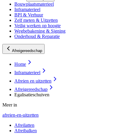
Bouwplaatsmaterieel
Inframaterieel
BPI & Verhuur
Zelf meten & Uitzetten
Veilig werken op hoogte
Wegbebakening & Signing
Onderhoud & Reparatie
Afreigereedschap
Home
Inframaterieel
Afreien en uitzetten
Afreigereedschap
Egalisatieschuiven
Meer in
afreien-en-uitzetten
Afreilatten
Afreibalken