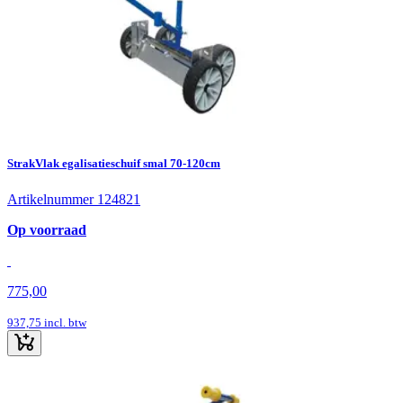
StrakVlak egalisatieschuif smal 70-120cm
Artikelnummer 124821
Op voorraad
775,00
937,75
incl. btw