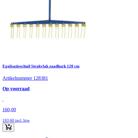
Egalisatieschuif Strakvlak zaadhark 120 cm
Artikelnummer 128381
Op voorraad
160,00
193,60
incl. btw