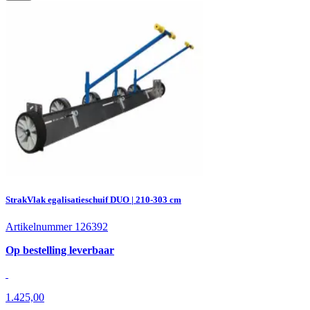
StrakVlak egalisatieschuif DUO | 210-303 cm
Artikelnummer 126392
Op bestelling leverbaar
1.425,00