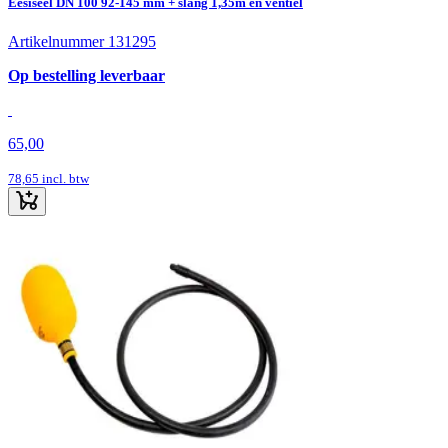
Eesiseel DN 100 92-145 mm + slang 1,35m en ventiel
Artikelnummer 131295
Op bestelling leverbaar
65,00
78,65
incl. btw