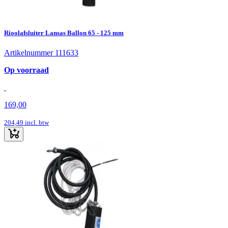
Rioolafsluiter Lansas Ballon 65 - 125 mm
Artikelnummer 111633
Op voorraad
169,00
204,49
incl. btw