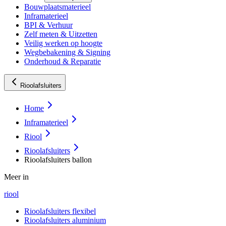
Bouwplaatsmaterieel
Inframaterieel
BPI & Verhuur
Zelf meten & Uitzetten
Veilig werken op hoogte
Wegbebakening & Signing
Onderhoud & Reparatie
Rioolafsluiters
Home
Inframaterieel
Riool
Rioolafsluiters
Rioolafsluiters ballon
Meer in
riool
Rioolafsluiters flexibel
Rioolafsluiters aluminium